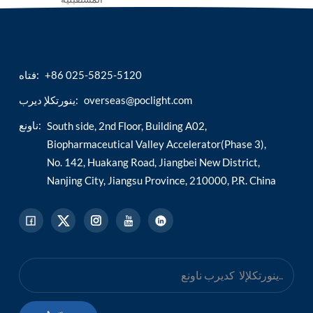
+86 025-5825-5120
فتاه:
overseas@poclight.com
ينورتكلإ ديرب:
ناونع:
South side, 2nd Floor, Building A02,
Biopharmaceutical Valley Accelerator(Phase 3),
No. 142, Huakang Road, Jiangbei New District,
Nanjing City, Jiangsu Province, 210000, P.R. China