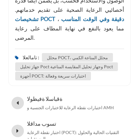
الوصول والاستخدام فحسب، بل يضمن أيضًا قدرة
أخصائيي الرعاية الصحية على تقديم خدماتهم.
تشخيصات POCT دقيقة وفي الوقت المناسب
،
مما يعود بالنفع في نهاية المطاف على رعاية
المرضى.
تامالعلا :
محلل POCT، محلل المناعة الكمي
جهاز تحليل Poct وجهاز تحليل المقايسة المناعية Poct
أجهزة POCT: اختبارات سريعة وفعالة
ةقباسلا ةفيظولا
اختبارات نقطة الرعاية للاختبارات الجنسية و AMH
تسوب مداقلا
اختبار نقطة الرعاية (POCT): التقنيات الحالية والحلول
المستقبلية