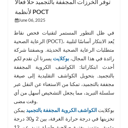
توفر الخرزات المجففة بالتجميد حلاً فعالاً
لأنظمة POCT
esia
June 06, 2025
في ظل التطور المستمر لتقنيات فحص نقاط
الرعاية الصحية (POCT)، يُعد الابتكار أساسًا لتلبية
متطلبات الرعاية الصحية الحديثة. وبصفتنا شركة
رائدة في هذا المجال،
بوكلايت
يسرنا أن نقدم لكم
أحدث ابتكاراتنا: الكواشف الكروية المجففة
بالتجميد. بتحويل الكواشف التقليدية إلى صيغة
مجففة بالتجميد، تمكنا من الاستغناء عن النقل عبر
سلسلة التبريد، مما يجعل التشخيص أسهل من أي
وقت مضى.
بوكلايت
الكواشف الكروية المجففة بالتجميد
يمكن
تخزينها في درجة حرارة الغرفة، بين 2 و30 درجة
مئوية، وتتميز بفترة صلاحية طويلة تزيد عن 12