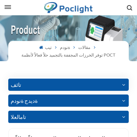
sh
is
مقالات
ةنودم
تيب
توفر الخرزات المجففة بالتجميد حلاً فعالاً لأنظمة POCT
ий
ol
guês
تائف
ةديدج ةنودم
語
تامالعلا
e