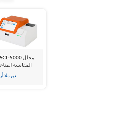
HSCL-5000 مح
المقايسة المناع
المتجانسة البيطري
ديزملا أر