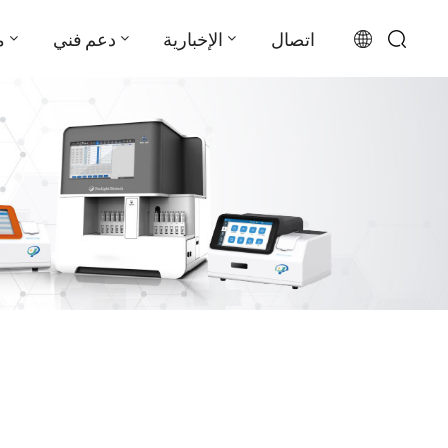
اتصال
الإخبارية
دعم فني
م
English
français
русский
español
português
العربية
日本語
Türkçe