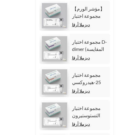
المناعية الكيميائية
【مؤشر الورم】
الضوئية
مجموعة اختبار
المتجانسة)
مستضد السرطان
ديزملا أرقا
المضغي (CEA)
(المقايسة المناعية
مجموعة اختبار D-
الكيميائية الضوئية
dimer (المقايسة
المتجانسة)
المناعية للتألق
ديزملا أرقا
الكيميائي
المتجانس)
مجموعة اختبار
25-هيدروكسي
فيتامين د (مقايسة
ديزملا أرقا
مناعية متجانسة
للتألق الكيميائي))
مجموعة اختبار
التستوستيرون
(المقايسة المناعية
ديزملا أرقا
للتألق الكيميائي)