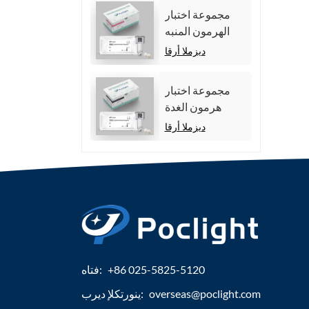
مجموعة اختبار
الهرمون المنبه
للجريب (FSH).
ديزملا أرقا
مجموعة اختبار
هرمون الغدة
الدرقية الكلي
ديزملا أرقا
(TT4)
+86 025-5825-5120
فتاه:
overseas@poclight.com
ينورتكلإ ديرب: