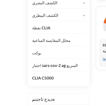
الكشف البشري
الكشف البيطري
نقطة CLIA
محلل المقايسة المناعية
لل
ية
بوكت
ة
قا
اختبار sars-cov-2 ag السريع
CLIA C5000
ةديدج تاجتنم