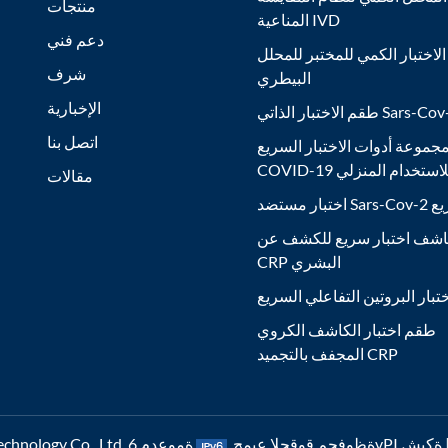
منتجات
المناعية IVD
دعم فني
لاختبار الكمي للمختبر للمحلل
شرف
البيطري
الإخبارية
ر الذاتي Sars-Cov-2 Ag
اتصل بنا
جموعة أدوات الاختبار السريع
COVID- للاستخدام المنزلي
مقالات
Sars السريع
شف اختبار سريع للكشف عن
CRP البشري
تبار البروتين التفاعلي السريع
طقم اختبار الكاشف الكروي
المجفف بالتجميد CRP
6vP ةكبش |
رشنلاو عبطلا قوقح © 2026 Nanjing Poclight Biotechnology Co., Ltd. ةظوفحم قوقحلا عيمج.