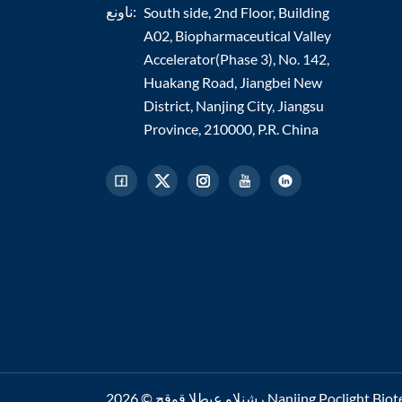
ناونع:
South side, 2nd Floor, Building
A02, Biopharmaceutical Valley
Accelerator(Phase 3), No. 142,
Huakang Road, Jiangbei New
District, Nanjing City, Jiangsu
Province, 210000, P.R. China