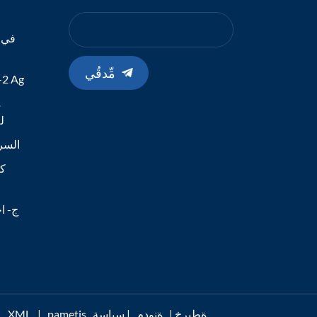
في ا
مِّدقُي
طقم الاختبا
م
19
اختبار مستضد -Cov-2
كا
ج- اخ
pametis ةطيرخ
|
ةنودم
|
سياسة
|
XML
ةموعدم I