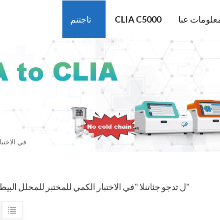
علومات عنا
CLIA C5000
تاجتنم
في الاختبا
1 ل تدجو جئاتنلا "في الاختبار الكمي للمختبر للمحلل البيطري"