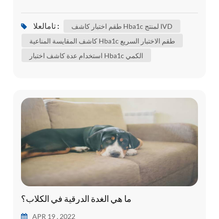
المرتبط بالهيموغلوبين . الهيموغلوبين هو جزء من خلايا
الدم الحمراء الذي ينقل الأكسجين من رئتيك إلى باقي
تامالعلا :
طقم اختبار كاشف Hba1c لمنتج IVD
أجزاء الجسم . يوضح اختبار hba1c متوسط كمية
كاشف المقايسة المناعية Hba1c طقم الاختبار السريع
الجلوكوز المرتبطة إلى الهيموغلوبين خلال الأشهر
استخدام عدة كاشف اختبار Hba1c الكمي
الثلاثة الماضية . 's متوسط ثلاثة أشهر لأن 's عادةً ما هي
المدة التي ...
ما هي الغدة الدرقية في الكلاب؟
APR 19 , 2022