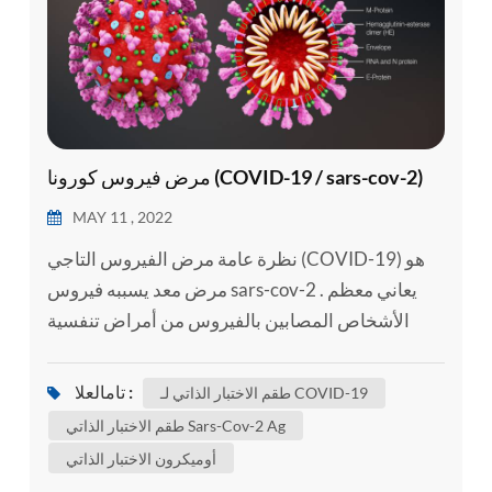
مرض فيروس كورونا (COVID-19 / sars-cov-2)
MAY 11 , 2022
نظرة عامة مرض الفيروس التاجي (COVID-19) هو
مرض معد يسببه فيروس sars-cov-2 . يعاني معظم
الأشخاص المصابين بالفيروس من أمراض تنفسية
خفيفة إلى متوسطة ويتعافون دون الحاجة إلى علاج
خاص . ومع ذلك , سيصاب البعض بمرض خطير ويحتاج
تامالعلا :
طقم الاختبار الذاتي لـ COVID-19
إلى رعاية طبية . كبار السن وأولئك الذين يعانون من
طقم الاختبار الذاتي Sars-Cov-2 Ag
حالات طبية أساسية مثل أمراض القلب والأوعية
أوميكرون الاختبار الذاتي
الدموية , مرض السكري , مرض الجهاز التنفسي