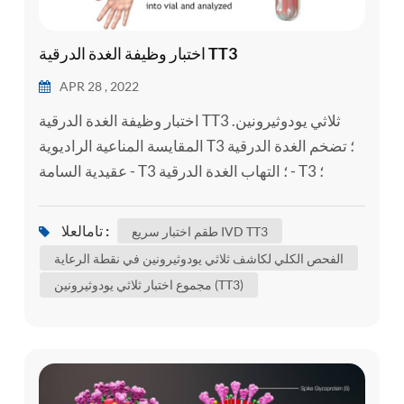
اختبار وظيفة الغدة الدرقية TT3
APR 28 , 2022
اختبار وظيفة الغدة الدرقية TT3 ثلاثي يودوثيرونين.
المقايسة المناعية الراديوية T3 ؛ تضخم الغدة الدرقية
عقيدية السامة - T3 ؛ التهاب الغدة الدرقية - T3 ؛
التسمم الدرقي - T3 ؛ مرض القبور - T3 ثلاثي
يودوثيرونين (T3) هو هرمون الغدة الدرقية . يلعب دورًا
تامالعلا :
طقم اختبار سريع IVD TT3
مهمًا في الجسم 's التحكم في التمثيل الغذائي (العديد
الفحص الكلي لكاشف ثلاثي يودوثيرونين في نقطة الرعاية
من العمليات التي تتحكم في معدل النشاط في الخلايا
مجموع اختبار ثلاثي يودوثيرونين (TT3)
والأنسجة) . يمكن إجراء مجموعة اختبار معملية كاملة
ثل...