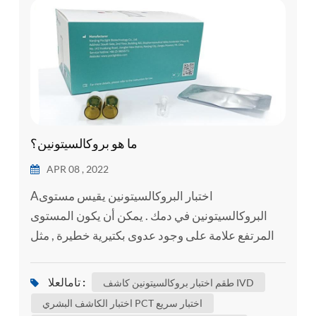
esia
ما هو بروكالسيتونين؟
APR 08 , 2022
Aاختبار البروكالسيتونين يقيس مستوى
البروكالسيتونين في دمك . يمكن أن يكون المستوى
المرتفع علامة على وجود عدوى بكتيرية خطيرة , مثل
تعفن الدم . تعفن الدم هو الجسم 's استجابة شديدة
للعدوى . يحدث الإنتان عندما العدوى في منطقة واحدة
تامالعلا :
طقم اختبار بروكالسيتونين كاشف IVD
من الجسم , مثل الجلد أو المسالك البولية , تنتشر في
اختبار الكاشف البشري PCT اختبار سريع
مجرى الدم . وهذا يؤدي إلى رد فعل مناعي شديد .