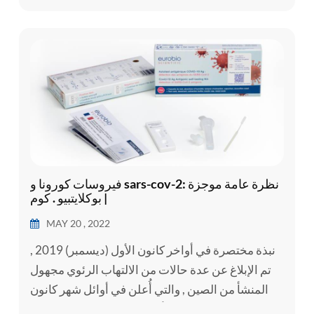
المزمن , أو السرطان أكثر عرضة للإصابة بمرض خط...
فيروسات كورونا و sars-cov-2: نظرة عامة موجزة
| بوكلايتبيو . كوم
MAY 20 , 2022
نبذة مختصرة في أواخر كانون الأول (ديسمبر) 2019 ,
تم الإبلاغ عن عدة حالات من الالتهاب الرئوي مجهول
المنشأ من الصين , والتي أُعلن في أوائل شهر كانون
الثاني (يناير) 2020 أنها ناجمة عن فيروس كورونا