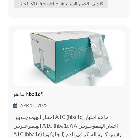
فحص IVD Procalcitonin كاشف الاختبار السريع
ويمكن أن يسبب تسارع ضربات القلب , ضيق التنفس ,
انخفاض ضغط الدم , وأعراض أخرى...
ما هو hba1c؟
APR 11 , 2022
اختبار الهيموجلوبين A1C (hba1c) ما هو اختبار
الهيموجلوبين A1C (hba1c)؟A اختبار الهيموغلوبين
A1C (hba1c) يقيس كمية السكر في الدم (الجلوكوز)