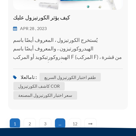
كيف يؤثر الكورتيزول عليك
APR 28 , 2023
يُستخرج الكورتيزول ، المعروف أيضًا باسم
الهيدروكورتيزون ، والمعروف أيضًا باسم
الهيدروكورتيكويد أو المركب F (المركب F) ، من قشرة
الغدة الكظرية وله أقوى تأثير على استقلاب
الكربوهيدرات. يستخدم الكورتيزول أحيانًا بشكل
تامالعلا :
طقم اختبار الكورتيزول السريع
حصري للإشارة إلى "هرمون التوتر" الأساسي. يتم إنتاج
كاشف الكورتيزول COR
الكورتيزول من 11-ديوكسيكورتيسول بفعل 11β-
سعر اختبار الكورتيزول المصنعة
هيدروكسيلاز في الميتوكوندريا في قشرة الغدة
الكظرية. يمكن أيضًا تحويل الكورتيزول إلى
الكورتيزول...
1
2
3
...
12