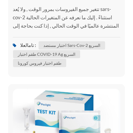
تتغير جميع الفيروسات بمرور الوقت , ولا يُعد sars-
cov-2 استثناءً . إليك ما نعرفه عن المتغيرات الحالية
المنتشرة عالميًا في الوقت الحالي , إذا كنت بحاجة إلى
, يمكنك استخدام طقم الاختبار الذاتي , مثل مجموعة
الاختبار الذاتي sars-cov-2 ag / اختبار مستضد sars-
تامالعلا :
اختبار مستضد Sars-Cov-2 السريع
cov-2 السريع لتأكيد ما إذا كنت مصابًا أم لا . على الرغم
طقم اختبار COVID-19 Ag السريع
من أن بعض هذه التغييرات ليس لها أي تأثير على
طقم اختبار فيروس كورونا
سلوك الفيروس , فقد يؤثر البعض الآخر على بعض
خص...