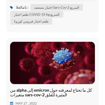
المستجد . ، وسمي الفيروس لاحقًا بالمتلازمة التنفسية
تامالعلا :
اختبار مستضد Sars-Cov-2 السريع
الحادة الوخيمة فيروس كورونا 2 ( sars-cov-2) ويُعرَّف
طقم اختبار COVID-19 Ag السريع
بأنه العامل المسبب لمرض فيروس كورونا 2019
طقم اختبار فيروس كورونا
(COVID-19) . على الرغم من المحاولات الضخمة
لاحتواء المرض في...
من alpha إلى omicron كل ما تحتاج لمعرفته حول
متغيرات sars-cov-2 المثيرة للقلق
MAY 27 , 2022