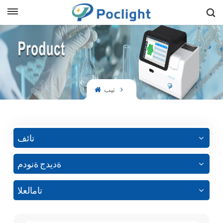
sh
is
تيب
ий
ol
guês
تائف
ةديدج ةنودم
語
تامالعلا
e