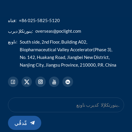
+86 025-5825-5120
فتاه:
overseas@poclight.com
ينورتكلإ ديرب:
ناونع:
South side, 2nd Floor, Building A02,
Biopharmaceutical Valley Accelerator(Phase 3),
No. 142, Huakang Road, Jiangbei New District,
Nanjing City, Jiangsu Province, 210000, P.R. China
مِّدقُي