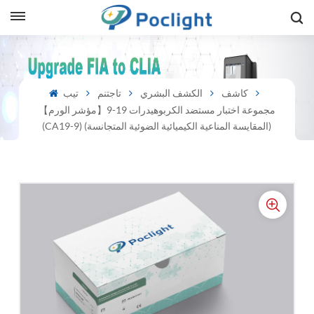
sh
كاشف
الكشف البشري
تاجتنم
تيب
is
【مؤشر الورم】مجموعة اختبار مستضد الكربوهيدرات 19-9
(CA19-9) (المقايسة المناعية الكيميائية الضوئية المتجانسة)
ий
ol
guês
語
e