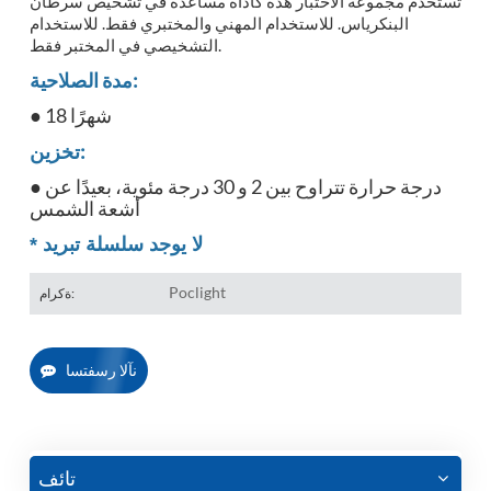
تُستخدم مجموعة الاختبار هذه كأداة مساعدة في تشخيص سرطان
البنكرياس. للاستخدام المهني والمختبري فقط. للاستخدام
التشخيصي في المختبر فقط.
مدة الصلاحية:
● 18 شهرًا
تخزين:
● درجة حرارة تتراوح بين 2 و 30 درجة مئوية، بعيدًا عن
أشعة الشمس
لا يوجد سلسلة تبريد
*
Poclight
ةكرام:
نآلا رسفتسا
تائف