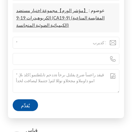
عوضوم :
【مؤشر الورم】مجموعة اختبار مستضد
الكربوهيدرات 19-9 (CA19-9) (المقايسة المناعية
الكيميائية الضوئية المتجانسة)
يُقدِّم
قباس