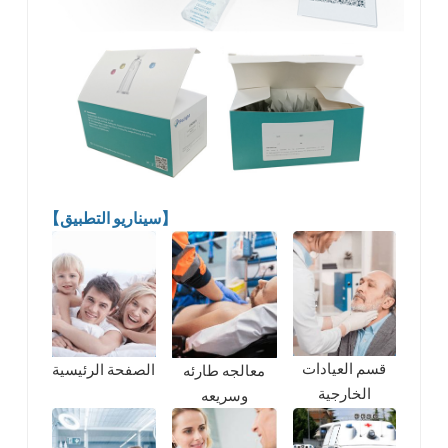
【سيناريو التطبيق】
قسم العيادات
الصفحة الرئيسية
معالجه طارئه
الخارجية
وسريعه