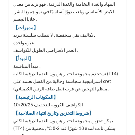
المهاد والغدة النخامية والغدة الدرقية . فهو يزيد من معدل
الأيض الأساسي ويلعب دورًا أساسيًا في نمو جميع البشر.
خلايا الجسم .
【مميزات】
تكاليف نقل منخفضة , لا تتطلب سلسلة تبريد .
عبوة واحدة .
العمر الافتراضي الطويل للكواشف .
【المبدأ】
مبدأ المنافسة .
تستخدم مجموعة اختبار هرمون الغدة الدرقية الكلية (TT4)
استراتيجية متجانسة وخالية من الغسل تعتمد على cret
منظم التهجين عن قرب (نقل طاقة الرنين الكيميائي) .
【المكونات الرئيسية】
10/20/25 الكواشف الكروية للتجفيف
【شروط التخزين وتاريخ انتهاء الصلاحية】
يمكن تخزين مجموعة اختبار هرمون الغدة الدرقية الكلي
(TT4) بشكل ثابت لمدة 18 شهرًا عند 2-8 ℃ , محمية من