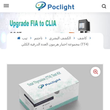
sh
is
كاشف
الكشف البشري
تاجتنم
تيب
مجموعة اختبار هرمون الغدة الدرقية الكلي (TT4)
ий
ol
guês
語
e