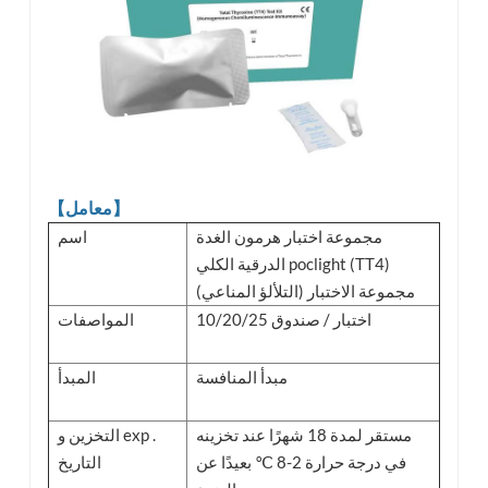
【معامل】
مجموعة اختبار هرمون الغدة
اسم
الدرقية الكلي poclight (TT4)
مجموعة الاختبار (التلألؤ المناعي)
10/20/25 اختبار / صندوق
المواصفات
مبدأ المنافسة
المبدأ
مستقر لمدة 18 شهرًا عند تخزينه
التخزين و exp .
في درجة حرارة 2-8 ℃ بعيدًا عن
التاريخ