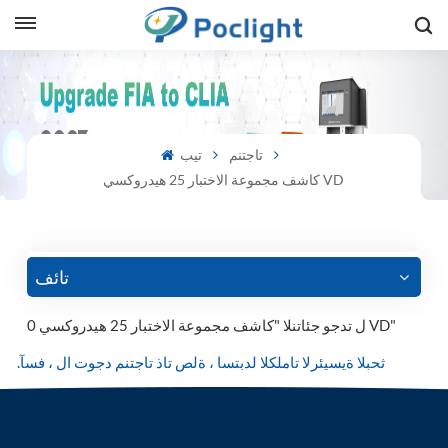
sh
is
تاجتنم
تيب
كاشف مجموعة الاختبار 25 هيدروكسي VD
ий
ol
guês
تائف
0 ل تدجو جئاتنلا "كاشف مجموعة الاختبار 25 هيدروكسي VD"
語
.ثحبلا ةيسيئرلا تاملكلا لدبتسا ، ةلص تاذ تاجتنم دجوت ال ، فسآ
e