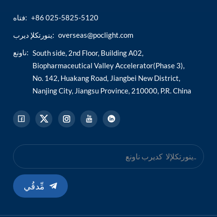
+86 025-5825-5120
فتاه:
esia
overseas@poclight.com
ينورتكلإ ديرب:
ناونع:
South side, 2nd Floor, Building A02,
Biopharmaceutical Valley Accelerator(Phase 3),
No. 142, Huakang Road, Jiangbei New District,
Nanjing City, Jiangsu Province, 210000, P.R. China
مِّدقُي