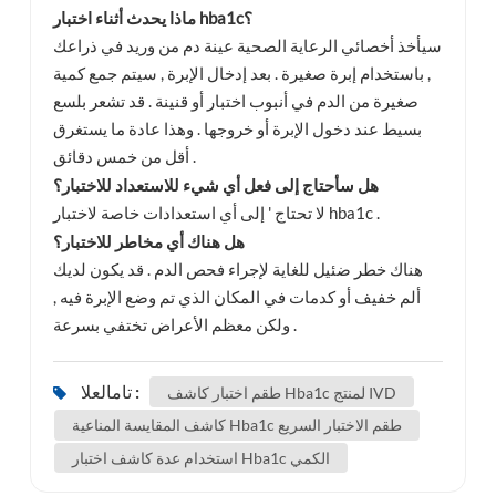
ماذا يحدث أثناء اختبار hba1c؟
سيأخذ أخصائي الرعاية الصحية عينة دم من وريد في ذراعك
, باستخدام إبرة صغيرة . بعد إدخال الإبرة , سيتم جمع كمية
صغيرة من الدم في أنبوب اختبار أو قنينة . قد تشعر بلسع
بسيط عند دخول الإبرة أو خروجها . وهذا عادة ما يستغرق
أقل من خمس دقائق .
هل سأحتاج إلى فعل أي شيء للاستعداد للاختبار؟
لا تحتاج ' إلى أي استعدادات خاصة لاختبار hba1c .
هل هناك أي مخاطر للاختبار؟
هناك خطر ضئيل للغاية لإجراء فحص الدم . قد يكون لديك
ألم خفيف أو كدمات في المكان الذي تم وضع الإبرة فيه ,
ولكن معظم الأعراض تختفي بسرعة .
تامالعلا :
طقم اختبار كاشف Hba1c لمنتج IVD
كاشف المقايسة المناعية Hba1c طقم الاختبار السريع
استخدام عدة كاشف اختبار Hba1c الكمي