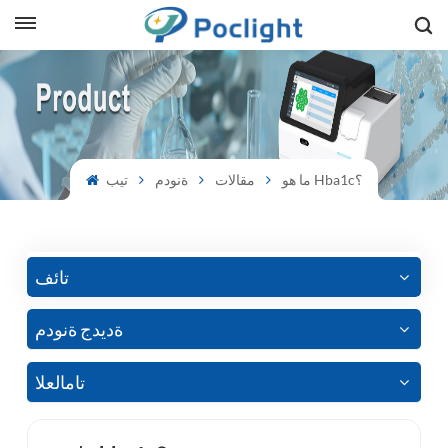
sh
is
ما هو Hba1c؟
مقالات
ةنودم
تيب
ий
ol
guês
تائف
ةديدج ةنودم
語
تامالعلا
e