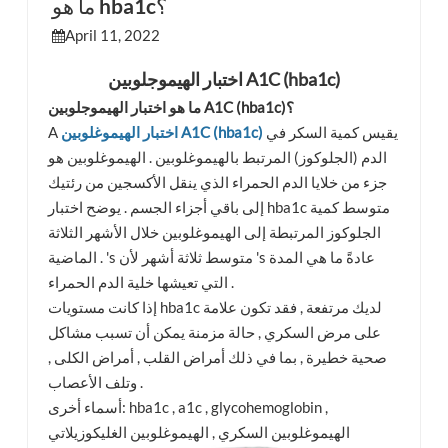
ما هو hba1c؟
April 11, 2022
esia
اختبار الهيموجلوبين A1C (hba1c)
ما هو اختبار الهيموجلوبين A1C (hba1c)؟
يقيس كمية السكر في
اختبار الهيموغلوبين A1C (hba1c)
A
الدم (الجلوكوز) المرتبط بالهيموغلوبين . الهيموغلوبين هو
جزء من خلايا الدم الحمراء الذي ينقل الأكسجين من رئتيك
إلى باقي أجزاء الجسم . يوضح اختبار hba1c متوسط كمية
الجلوكوز المرتبطة إلى الهيموغلوبين خلال الأشهر الثلاثة
الماضية . 's متوسط ثلاثة أشهر لأن 's عادةً ما هي المدة
التي تعيشها خلية الدم الحمراء .
إذا كانت مستويات hba1c لديك مرتفعة , فقد تكون علامة
على مرض السكري , حالة مزمنة يمكن أن تسبب مشاكل
صحية خطيرة , بما في ذلك أمراض القلب , أمراض الكلى ,
وتلف الأعصاب .
أسماء أخرى: hba1c , a1c , glycohemoglobin ,
الهيموغلوبين السكري , الهيموغلوبين الغليكوزيلاتي