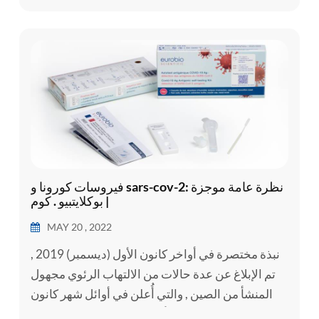
المزمن , أو السرطان أكثر عرضة للإصابة بمرض خط...
فيروسات كورونا و sars-cov-2: نظرة عامة موجزة
| بوكلايتبيو . كوم
MAY 20 , 2022
نبذة مختصرة في أواخر كانون الأول (ديسمبر) 2019 ,
تم الإبلاغ عن عدة حالات من الالتهاب الرئوي مجهول
المنشأ من الصين , والتي أُعلن في أوائل شهر كانون
الثاني (يناير) 2020 أنها ناجمة عن فيروس كورونا