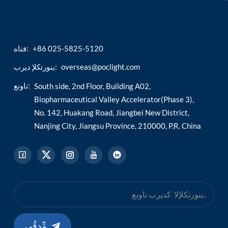
+86 025-5825-5120
فتاه:
overseas@poclight.com
ينورتكلإ ديرب:
ناونع:
South side, 2nd Floor, Building A02,
Biopharmaceutical Valley Accelerator(Phase 3),
No. 142, Huakang Road, Jiangbei New District,
Nanjing City, Jiangsu Province, 210000, P.R. China
مِّدقُي