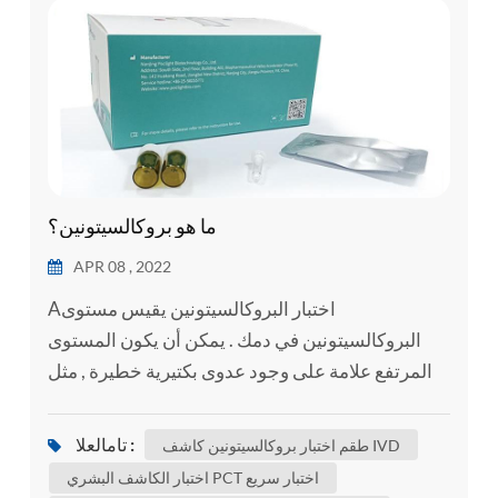
esia
ما هو بروكالسيتونين؟
APR 08 , 2022
Aاختبار البروكالسيتونين يقيس مستوى
البروكالسيتونين في دمك . يمكن أن يكون المستوى
المرتفع علامة على وجود عدوى بكتيرية خطيرة , مثل
تعفن الدم . تعفن الدم هو الجسم 's استجابة شديدة
للعدوى . يحدث الإنتان عندما العدوى في منطقة واحدة
تامالعلا :
طقم اختبار بروكالسيتونين كاشف IVD
من الجسم , مثل الجلد أو المسالك البولية , تنتشر في
اختبار الكاشف البشري PCT اختبار سريع
مجرى الدم . وهذا يؤدي إلى رد فعل مناعي شديد .