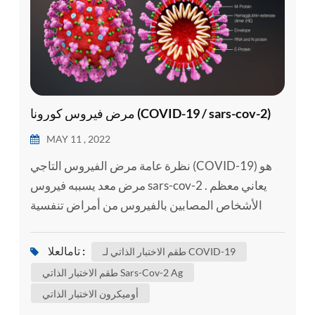
مرض فيروس كورونا (COVID-19 / sars-cov-2)
MAY 11 , 2022
نظرة عامة مرض الفيروس التاجي (COVID-19) هو
مرض معد يسببه فيروس sars-cov-2 . يعاني معظم
الأشخاص المصابين بالفيروس من أمراض تنفسية
خفيفة إلى متوسطة ويتعافون دون الحاجة إلى علاج
خاص . ومع ذلك , سيصاب البعض بمرض خطير ويحتاج
تامالعلا :
طقم الاختبار الذاتي لـ COVID-19
إلى رعاية طبية . كبار السن وأولئك الذين يعانون من
طقم الاختبار الذاتي Sars-Cov-2 Ag
حالات طبية أساسية مثل أمراض القلب والأوعية
أوميكرون الاختبار الذاتي
الدموية , مرض السكري , مرض الجهاز التنفسي