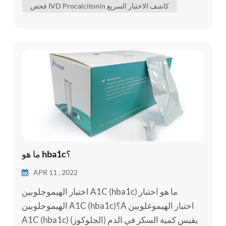
فحص IVD Procalcitonin كاشف الاختبار السريع
ويمكن أن يسبب تسارع ضربات القلب , ضيق التنفس ,
انخفاض ضغط الدم , وأعراض أخرى...
ما هو hba1c؟
APR 11 , 2022
اختبار الهيموجلوبين A1C (hba1c) ما هو اختبار
الهيموجلوبين A1C (hba1c)؟A اختبار الهيموغلوبين
A1C (hba1c) يقيس كمية السكر في الدم (الجلوكوز)