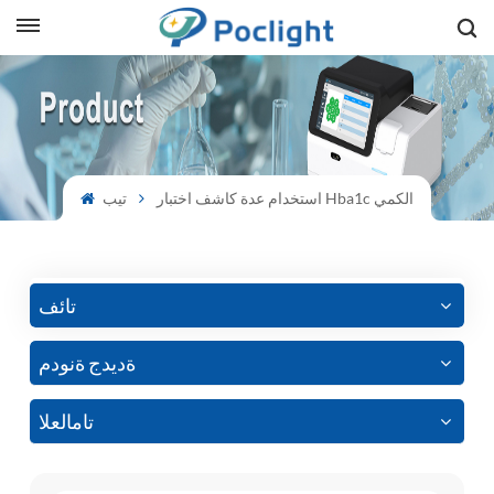
sh
is
استخدام عدة كاشف اختبار Hba1c الكمي
تيب
ий
ol
guês
تائف
ةديدج ةنودم
語
تامالعلا
e