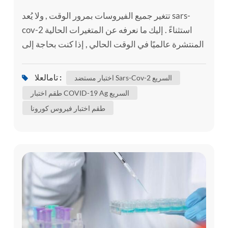
تتغير جميع الفيروسات بمرور الوقت , ولا يُعد sars-
cov-2 استثناءً . إليك ما نعرفه عن المتغيرات الحالية
المنتشرة عالميًا في الوقت الحالي , إذا كنت بحاجة إلى
, يمكنك استخدام طقم الاختبار الذاتي , مثل مجموعة
الاختبار الذاتي sars-cov-2 ag / اختبار مستضد sars-
تامالعلا :
اختبار مستضد Sars-Cov-2 السريع
cov-2 السريع لتأكيد ما إذا كنت مصابًا أم لا . على الرغم
طقم اختبار COVID-19 Ag السريع
من أن بعض هذه التغييرات ليس لها أي تأثير على
طقم اختبار فيروس كورونا
سلوك الفيروس , فقد يؤثر البعض الآخر على بعض
خص...