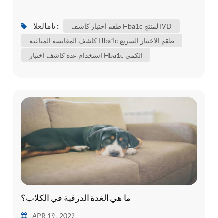
المرتبط بالهيموغلوبين . الهيموغلوبين هو جزء من خلايا
الدم الحمراء الذي ينقل الأكسجين من رئتيك إلى باقي
تامالعلا :
طقم اختبار كاشف Hba1c لمنتج IVD
أجزاء الجسم . يوضح اختبار hba1c متوسط كمية
كاشف المقايسة المناعية Hba1c طقم الاختبار السريع
الجلوكوز المرتبطة إلى الهيموغلوبين خلال الأشهر
استخدام عدة كاشف اختبار Hba1c الكمي
الثلاثة الماضية . 's متوسط ثلاثة أشهر لأن 's عادةً ما هي
المدة التي ...
ما هي الغدة الدرقية في الكلاب؟
APR 19 , 2022