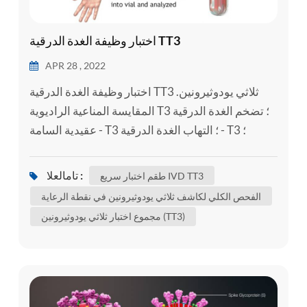
اختبار وظيفة الغدة الدرقية TT3
APR 28 , 2022
اختبار وظيفة الغدة الدرقية TT3 ثلاثي يودوثيرونين.
المقايسة المناعية الراديوية T3 ؛ تضخم الغدة الدرقية
عقيدية السامة - T3 ؛ التهاب الغدة الدرقية - T3 ؛
التسمم الدرقي - T3 ؛ مرض القبور - T3 ثلاثي
يودوثيرونين (T3) هو هرمون الغدة الدرقية . يلعب دورًا
تامالعلا :
طقم اختبار سريع IVD TT3
مهمًا في الجسم 's التحكم في التمثيل الغذائي (العديد
الفحص الكلي لكاشف ثلاثي يودوثيرونين في نقطة الرعاية
من العمليات التي تتحكم في معدل النشاط في الخلايا
مجموع اختبار ثلاثي يودوثيرونين (TT3)
والأنسجة) . يمكن إجراء مجموعة اختبار معملية كاملة
ثل...