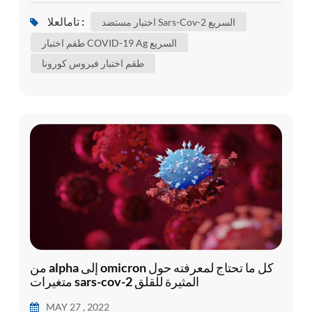
المستجد . ، وسمي الفيروس لاحقًا بالمتلازمة التنفسية
تامالعلا :
اختبار مستضد Sars-Cov-2 السريع
الحادة الوخيمة فيروس كورونا 2 ( sars-cov-2) ويُعرَّف
طقم اختبار COVID-19 Ag السريع
بأنه العامل المسبب لمرض فيروس كورونا 2019
طقم اختبار فيروس كورونا
(COVID-19) . على الرغم من المحاولات الضخمة
لاحتواء المرض في...
من alpha إلى omicron كل ما تحتاج لمعرفته حول
متغيرات sars-cov-2 المثيرة للقلق
MAY 27 , 2022