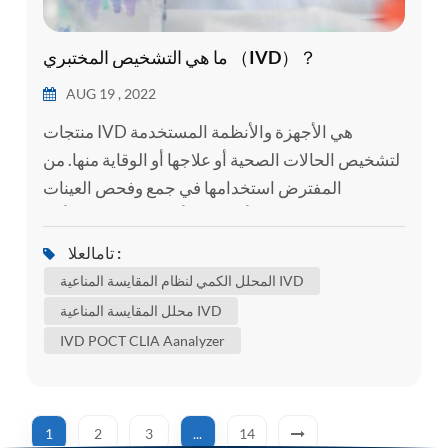
ما هي التشخيص المختبري （IVD）？
AUG 19 , 2022
منتجات IVD هي الأجهزة والأنظمة المستخدمة
لتشخيص الحالات الصحية أو علاجها أو الوقاية منها. من
المفترض استخدامها في جمع وفحص العينات
البيولوجية مثل الدم أو اللعاب أو الأنسجة. يمكن أخذ
العينات من داخل الأنف أو مؤخرة الحلق أو من الوريد
تامالعلا :
أو وخز الإصبع. من المهم ملاحظة أن منتجات IVD غير
المحلل الكمي لنظام المقايسة المناعية IVD
باضعة. على سبيل المثال ، محلل المقايسة المناعية
محلل المقايسة المناعية IVD
المتجانسة اللمعان الكيميائي Poclight HSCL-5000
IVD POCT CLIA Aanalyzer
Micro . ومع ذلك ، لا تزا...
1
2
3
...
14