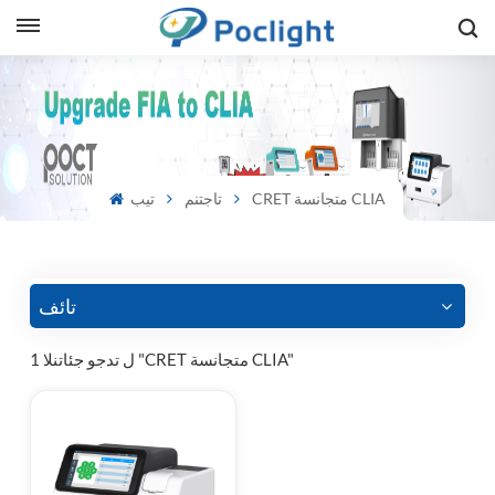
sh
is
CRET متجانسة CLIA
تاجتنم
تيب
ий
ol
guês
تائف
1 ل تدجو جئاتنلا "CRET متجانسة CLIA"
語
e