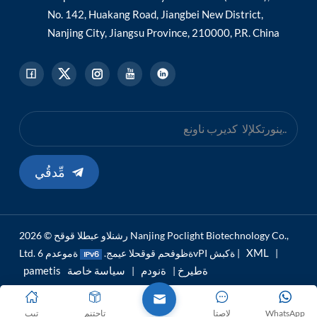
No. 142, Huakang Road, Jiangbei New District,
Nanjing City, Jiangsu Province, 210000, P.R. China
مِّدقُي
رشنلاو عبطلا قوقح © 2026 Nanjing Poclight Biotechnology Co.,
XML
|
ةموعدم 6vPI ةكبش |
Ltd. ةظوفحم قوقحلا عيمج.
pametis ةطيرخ
ةنودم
سياسة خاصة
|
|
WhatsApp
لاصتا
تاجتنم
تيب