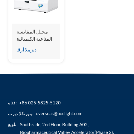
esia
محلل المقايسة
المناعية الكيميائية
الجافة الأصلي في
ديزملا أرقا
المصنع
+86 025-5825-5120
فتاه:
overseas@poclight.com
ينورتكلإ ديرب:
ناونع:
South side, 2nd Floor, Building A02,
Biopharmaceutical Valley Accelerator(Phase 3),