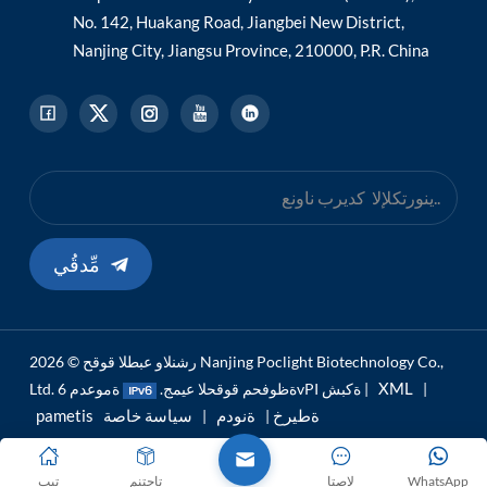
No. 142, Huakang Road, Jiangbei New District,
Nanjing City, Jiangsu Province, 210000, P.R. China
مِّدقُي
رشنلاو عبطلا قوقح © 2026 Nanjing Poclight Biotechnology Co.,
XML
|
ةموعدم 6vPI ةكبش |
Ltd. ةظوفحم قوقحلا عيمج.
pametis ةطيرخ
ةنودم
سياسة خاصة
|
|
WhatsApp
لاصتا
تاجتنم
تيب