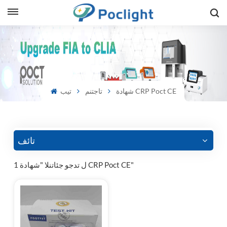
sh
is
شهادة CRP Poct CE
تاجتنم
تيب
ий
ol
guês
تائف
1 ل تدجو جئاتنلا "شهادة CRP Poct CE"
語
e