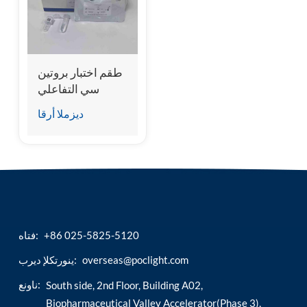
esia
طقم اختبار بروتين
سي التفاعلي
(cCRP) للكلاب
ديزملا أرقا
+86 025-5825-5120
فتاه:
overseas@poclight.com
ينورتكلإ ديرب:
ناونع:
South side, 2nd Floor, Building A02,
Biopharmaceutical Valley Accelerator(Phase 3),