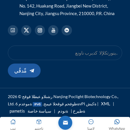
No. 142, Huakang Road, Jiangbei New District,
Nanjing City, Jiangsu Province, 210000, P.R. China
مِّدقُي
رشنلاو عبطلا قوقح © 2026 Nanjing Poclight Biotechnology Co.,
XML
|
ةموعدم 6vPI ةكبش |
Ltd. ةظوفحم قوقحلا عيمج.
pametis ةطيرخ
ةنودم
سياسة خاصة
|
|
WhatsApp
لاصتا
تاجتنم
تيب