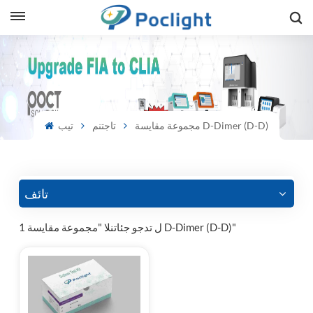
sh
is
مجموعة مقايسة D-Dimer (D-D)
تاجتنم
تيب
ий
ol
guês
تائف
1 ل تدجو جئاتنلا "مجموعة مقايسة D-Dimer (D-D)"
語
e