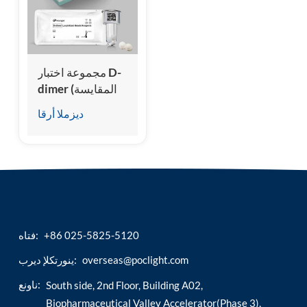
esia
مجموعة اختبار D-
dimer (المقايسة
المناعية للتألق
ديزملا أرقا
الكيميائي
المتجانس)
+86 025-5825-5120
فتاه:
overseas@poclight.com
ينورتكلإ ديرب:
ناونع:
South side, 2nd Floor, Building A02,
Biopharmaceutical Valley Accelerator(Phase 3),