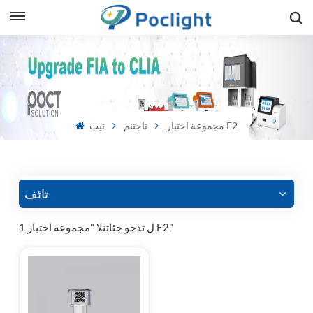
sh
is
مجموعة اختبار E2
تاجتنم
تيب
ий
ol
guês
تائف
1 ل تدجو جئاتنلا "مجموعة اختبار E2"
語
e