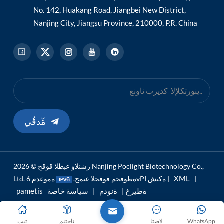
No. 142, Huakang Road, Jiangbei New District,
Nanjing City, Jiangsu Province, 210000, P.R. China
مِّدقُي
رشنلاو عبطلا قوقح © 2026 Nanjing Poclight Biotechnology Co.,
XML
|
ةموعدم 6vPI ةكبش |
Ltd. ةظوفحم قوقحلا عيمج.
pametis ةطيرخ
ةنودم
سياسة خاصة
|
|
WhatsApp
لاصتا
تاجتنم
تيب