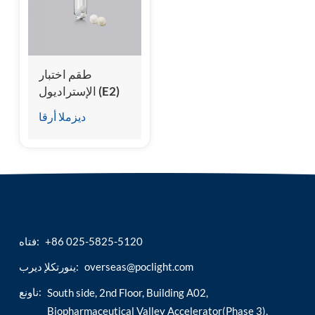
esia
طقم اختبار
الإستراديول (E2)
(المقايسة المناعية
ديزملا أرقا
للتألق الكيميائي)
+86 025-5825-5120
فتاه:
overseas@poclight.com
ينورتكلإ ديرب:
ناونع:
South side, 2nd Floor, Building A02,
Biopharmaceutical Valley Accelerator(Phase 3),