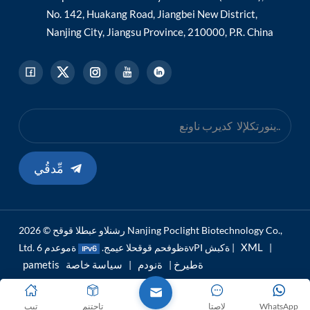
No. 142, Huakang Road, Jiangbei New District,
Nanjing City, Jiangsu Province, 210000, P.R. China
مِّدقُي
رشنلاو عبطلا قوقح © 2026 Nanjing Poclight Biotechnology Co.,
XML
|
ةموعدم 6vPI ةكبش |
Ltd. ةظوفحم قوقحلا عيمج.
pametis ةطيرخ
ةنودم
سياسة خاصة
|
|
WhatsApp
لاصتا
تاجتنم
تيب