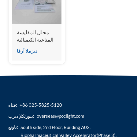
esia
محلل المقايسة
المناعية الكيميائية
للحيوانات الأليفة
ديزملا أرقا
لمجموعة اختبار
NT-proBNP
للقطط
+86 025-5825-5120
فتاه:
overseas@poclight.com
ينورتكلإ ديرب:
ناونع:
South side, 2nd Floor, Building A02,
Biopharmaceutical Valley Accelerator(Phase 3),