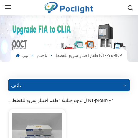
sh
is
طقم اختبار سريع للقطط NT-ProBNP
تاجتنم
تيب
ий
ol
guês
تائف
1 ل تدجو جئاتنلا "طقم اختبار سريع للقطط NT-proBNP"
語
e