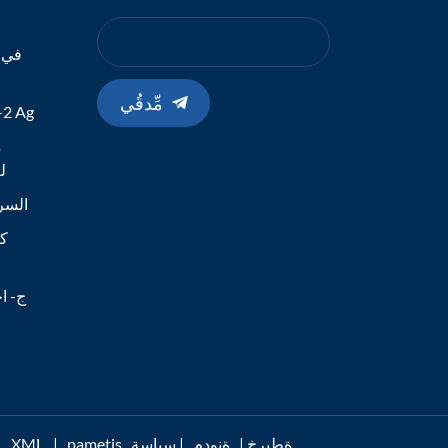
في ا
مِّدقُي
طقم الاختبا
م
19
اختبار مستضد -Cov-2
كا
ج- اخ
pametis ةطيرخ
|
ةنودم
|
سياسة
|
XML
ةموعدم I