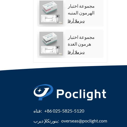
مجموعة اختبار
الهرمون المنبه
للجريب (FSH).
ديزملا أرقا
مجموعة اختبار
هرمون الغدة
الدرقية الكلي
ديزملا أرقا
(TT4)
+86 025-5825-5120
فتاه:
overseas@poclight.com
ينورتكلإ ديرب: