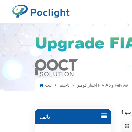
اختبار كومبو FIV Ab و Felv Ag
تاجتنم
تيب
تائف