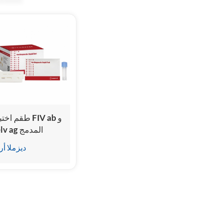
طقم اختبار IV ab
felv ag المدمج
ديزملا أر