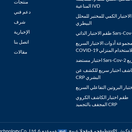
منتجات
المناعية IVD
دعم فني
لاختبار الكمي للمختبر للمحلل
شرف
البيطري
الإخبارية
ر الذاتي Sars-Cov-2 Ag
اتصل بنا
جموعة أدوات الاختبار السريع
COVID- للاستخدام المنزلي
مقالات
Sars السريع
شف اختبار سريع للكشف عن
CRP البشري
تبار البروتين التفاعلي السريع
طقم اختبار الكاشف الكروي
المجفف بالتجميد CRP
6vP ةكبش |
رشنلاو عبطلا قوقح © 2026 Nanjing Poclight Biotechnology Co., Ltd. ةظوفحم قوقحلا عيمج.