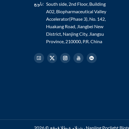
ناونع:
South side, 2nd Floor, Building
A02, Biopharmaceutical Valley
Accelerator(Phase 3), No. 142,
Huakang Road, Jiangbei New
District, Nanjing City, Jiangsu
Province, 210000, P.R. China