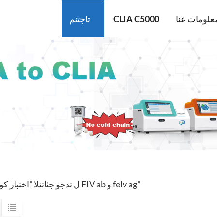
علومات عنا
CLIA C5000
تاجتنم
1 ل تدجو جئاتنلا "اختبار كومبو FIV ab و felv ag"