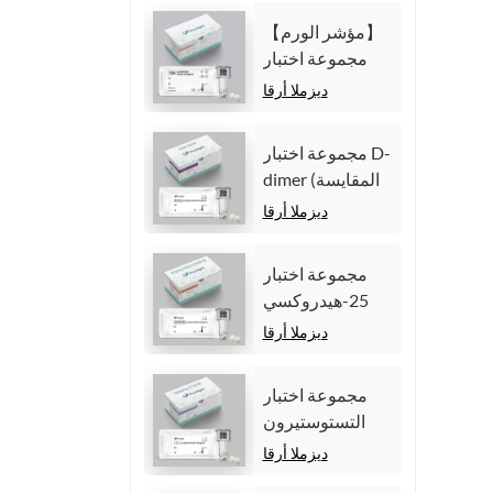
المناعية الكيميائية
【مؤشر الورم】
الضوئية
مجموعة اختبار
المتجانسة)
مستضد السرطان
ديزملا أرقا
المضغي (CEA)
(المقايسة المناعية
مجموعة اختبار D-
الكيميائية الضوئية
dimer (المقايسة
المتجانسة)
المناعية للتألق
ديزملا أرقا
الكيميائي
المتجانس)
مجموعة اختبار
25-هيدروكسي
فيتامين د (مقايسة
ديزملا أرقا
مناعية متجانسة
للتألق الكيميائي))
مجموعة اختبار
التستوستيرون
(المقايسة المناعية
ديزملا أرقا
للتألق الكيميائي)