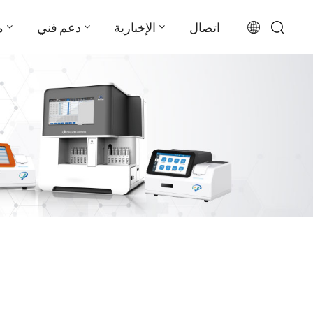
اتصال
الإخبارية
دعم فني
م
English
français
русский
español
português
العربية
日本語
Türkçe