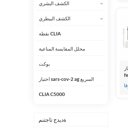
الكشف البشري
الكشف البيطري
نقطة CLIA
محلل المقايسة المناعية
بوكت
F و
اختبار sars-cov-2 ag السريع
قا
CLIA C5000
ةديدج تاجتنم