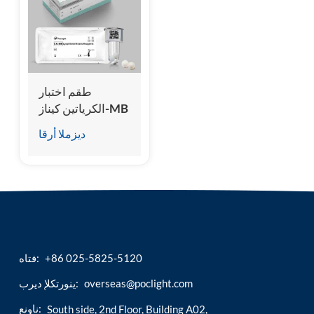
esia
طقم اختبار
الكرياتين كيناز-MB
(المقايسة المناعية
ديزملا أرقا
للتألق الكيميائي)
+86 025-5825-5120
فتاه:
overseas@poclight.com
ينورتكلإ ديرب:
ناونع:
South side, 2nd Floor, Building A02,