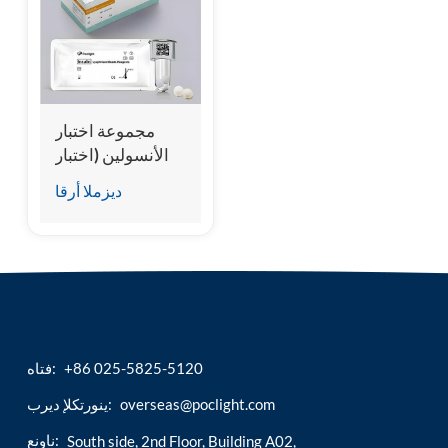
esia
مجموعة اختبار
الأنسولين (اختبار
مناعي متجانس
ديزملا أرقا
للتألق الكيميائي)
+86 025-5825-5120
فتاه:
overseas@poclight.com
ينورتكلإ ديرب:
ناونع:
South side, 2nd Floor, Building A02,