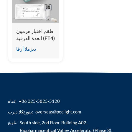
esia
طقم اختبار هرمون
الغدة الدرقية (FT4)
المجاني
ديزملا أرقا
+86 025-5825-5120
فتاه:
overseas@poclight.com
ينورتكلإ ديرب:
ناونع:
South side, 2nd Floor, Building A02,
Biopharmaceutical Valley Accelerator(Phase 3),