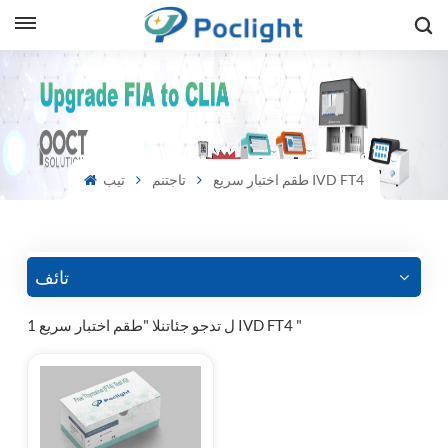
sh
is
طقم اختبار سريع IVD FT4
تاجتنم
تيب
ий
ol
guês
تائف
1 ل تدجو جئاتنلا "طقم اختبار سريع IVD FT4 "
語
e