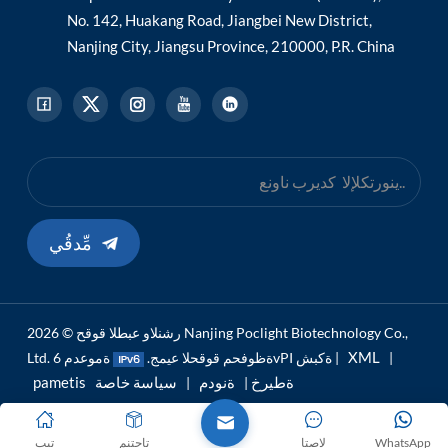
No. 142, Huakang Road, Jiangbei New District,
Nanjing City, Jiangsu Province, 210000, P.R. China
مِّدقُي
رشنلاو عبطلا قوقح © 2026 Nanjing Poclight Biotechnology Co.,
XML
|
ةموعدم 6vPI ةكبش |
Ltd. ةظوفحم قوقحلا عيمج.
pametis ةطيرخ
ةنودم
سياسة خاصة
|
|
WhatsApp
لاصتا
تاجتنم
تيب