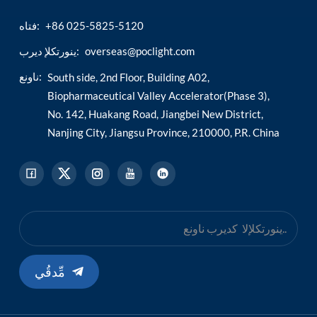
+86 025-5825-5120
فتاه:
esia
overseas@poclight.com
ينورتكلإ ديرب:
ناونع:
South side, 2nd Floor, Building A02,
Biopharmaceutical Valley Accelerator(Phase 3),
No. 142, Huakang Road, Jiangbei New District,
Nanjing City, Jiangsu Province, 210000, P.R. China
مِّدقُي