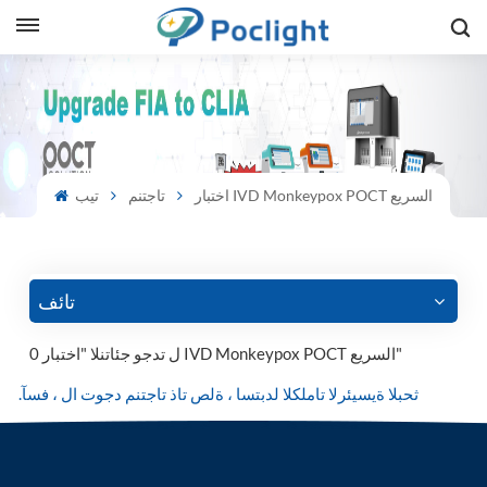
sh
is
اختبار IVD Monkeypox POCT السريع
تاجتنم
تيب
ий
ol
guês
تائف
0 ل تدجو جئاتنلا "اختبار IVD Monkeypox POCT السريع"
語
.ثحبلا ةيسيئرلا تاملكلا لدبتسا ، ةلص تاذ تاجتنم دجوت ال ، فسآ
e