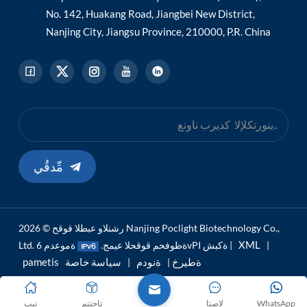
No. 142, Huakang Road, Jiangbei New District,
Nanjing City, Jiangsu Province, 210000, P.R. China
مِّدقُي
رشنلاو عبطلا قوقح © 2026 Nanjing Poclight Biotechnology Co.,
XML
|
ةموعدم 6vPI ةكبش |
Ltd. ةظوفحم قوقحلا عيمج.
pametis ةطيرخ
ةنودم
سياسة خاصة
|
|
WhatsApp
لاصتا
تاجتنم
تيب