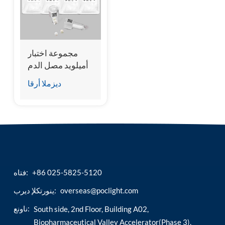
esia
مجموعة اختبار
أميلويد مصل الدم
(المقايسة المناعية
ديزملا أرقا
الإشعاعية
الكيميائية)
+86 025-5825-5120
فتاه:
overseas@poclight.com
ينورتكلإ ديرب:
ناونع:
South side, 2nd Floor, Building A02,
Biopharmaceutical Valley Accelerator(Phase 3),