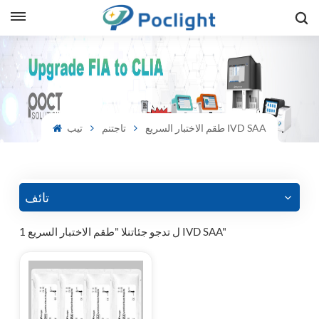
sh
is
طقم الاختبار السريع IVD SAA
تاجتنم
تيب
ий
ol
guês
تائف
1 ل تدجو جئاتنلا "طقم الاختبار السريع IVD SAA"
語
e