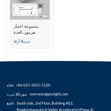
esia
مجموعة اختبار
هرمون الغدة
الدرقية الكلي
ديزملا أرقا
(TT4)
+86 025-5825-5120
فتاه:
overseas@poclight.com
ينورتكلإ ديرب:
ناونع:
South side, 2nd Floor, Building A02,
Biopharmaceutical Valley Accelerator(Phase 3),