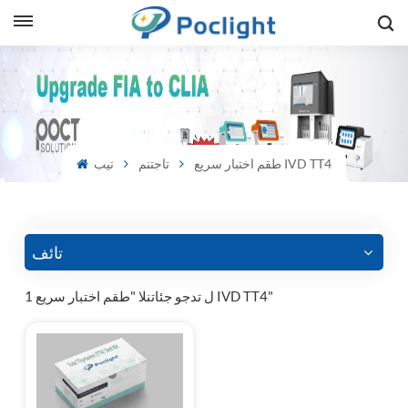
sh
is
طقم اختبار سريع IVD TT4
تاجتنم
تيب
ий
ol
guês
تائف
1 ل تدجو جئاتنلا "طقم اختبار سريع IVD TT4"
語
e