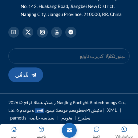
No. 142, Huakang Road, Jiangbei New District,
Nanjing City, Jiangsu Province, 210000, P.R. China
مِّدقُي
رشنلاو عبطلا قوقح © 2026 Nanjing Poclight Biotechnology Co.,
XML
|
ةموعدم 6vPI ةكبش |
Ltd. ةظوفحم قوقحلا عيمج.
pametis ةطيرخ
ةنودم
سياسة خاصة
|
|
WhatsApp
لاصتا
تاجتنم
تيب