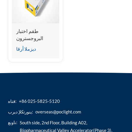
esia
طقم اختبار
البروجسترون
البيطري (cprog /
ديزملا أرقا
fprog)
+86 025-5825-5120
فتاه:
overseas@poclight.com
ينورتكلإ ديرب:
ناونع:
South side, 2nd Floor, Building A02,
Biopharmaceutical Valley Accelerator(Phase 3),