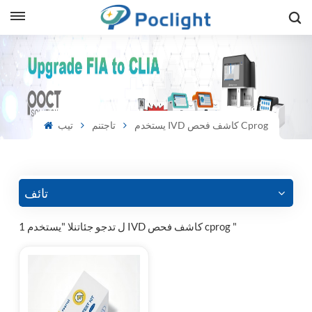
sh
is
يستخدم IVD كاشف فحص Cprog
تاجتنم
تيب
ий
ol
guês
تائف
1 ل تدجو جئاتنلا "يستخدم IVD كاشف فحص cprog "
語
e