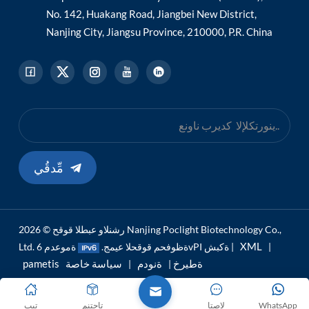
No. 142, Huakang Road, Jiangbei New District,
Nanjing City, Jiangsu Province, 210000, P.R. China
مِّدقُي
رشنلاو عبطلا قوقح © 2026 Nanjing Poclight Biotechnology Co.,
XML
|
ةموعدم 6vPI ةكبش |
Ltd. ةظوفحم قوقحلا عيمج.
pametis ةطيرخ
ةنودم
سياسة خاصة
|
|
WhatsApp
لاصتا
تاجتنم
تيب