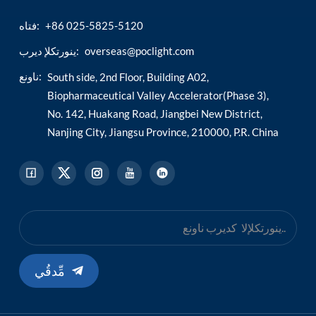
+86 025-5825-5120
فتاه:
esia
overseas@poclight.com
ينورتكلإ ديرب:
ناونع:
South side, 2nd Floor, Building A02,
Biopharmaceutical Valley Accelerator(Phase 3),
No. 142, Huakang Road, Jiangbei New District,
Nanjing City, Jiangsu Province, 210000, P.R. China
مِّدقُي