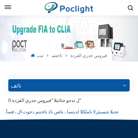
sh
is
فيروس جدري القردة
تاجتنم
تيب
ий
ol
guês
تائف
0 ل تدجو جئاتنلا "فيروس جدري القردة"
語
.ثحبلا ةيسيئرلا تاملكلا لدبتسا ، ةلص تاذ تاجتنم دجوت ال ، فسآ
e