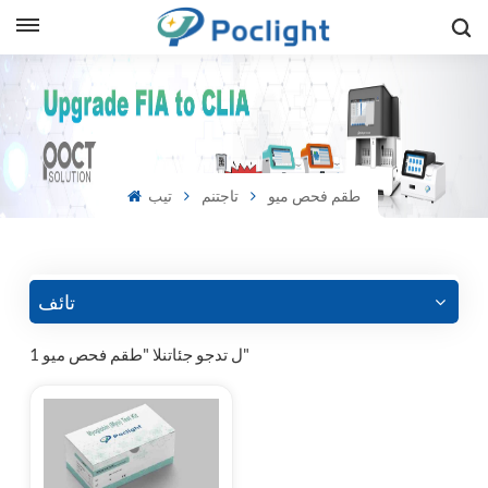
sh
is
طقم فحص ميو
تاجتنم
تيب
ий
ol
guês
تائف
1 ل تدجو جئاتنلا "طقم فحص ميو"
語
e