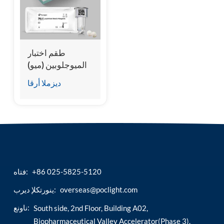
esia
طقم اختبار
الميوجلوبين (ميو)
(المقايسة المناعية
ديزملا أرقا
للتألق الكيميائي
المتجانس)
+86 025-5825-5120
فتاه:
overseas@poclight.com
ينورتكلإ ديرب:
ناونع:
South side, 2nd Floor, Building A02,
Biopharmaceutical Valley Accelerator(Phase 3),