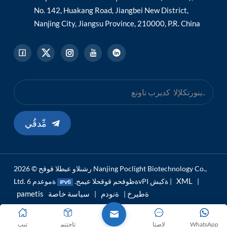
No. 142, Huakang Road, Jiangbei New District,
Nanjing City, Jiangsu Province, 210000, P.R. China
مِّدقُي
رشنلاو عبطلا قوقح © 2026 Nanjing Poclight Biotechnology Co.,
XML
|
ةموعدم 6vPI ةكبش |
Ltd. ةظوفحم قوقحلا عيمج.
pametis ةطيرخ
ةنودم
سياسة خاصة
|
|
WhatsApp
لاصتا
تاجتنم
تيب