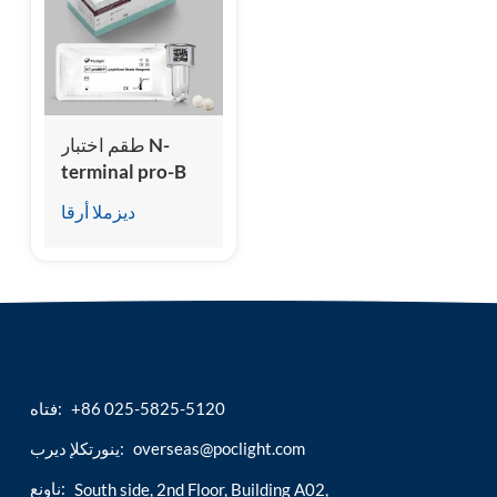
esia
طقم اختبار N-
terminal pro-B
من النوع
ديزملا أرقا
Natriuretic
Peptide (NT-
proBNP)
(المقايسة المناعية
المتجانسة للتألق
الكيميائي)
+86 025-5825-5120
فتاه:
overseas@poclight.com
ينورتكلإ ديرب:
ناونع:
South side, 2nd Floor, Building A02,