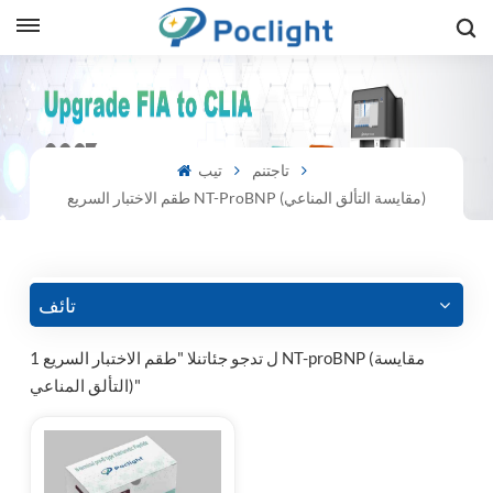
sh
is
تاجتنم
تيب
طقم الاختبار السريع NT-ProBNP (مقايسة التألق المناعي)
ий
ol
guês
تائف
1 ل تدجو جئاتنلا "طقم الاختبار السريع NT-proBNP (مقايسة
التألق المناعي)"
語
e