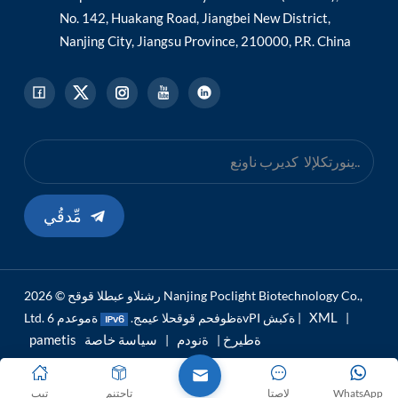
No. 142, Huakang Road, Jiangbei New District,
Nanjing City, Jiangsu Province, 210000, P.R. China
مِّدقُي
رشنلاو عبطلا قوقح © 2026 Nanjing Poclight Biotechnology Co.,
XML
|
ةموعدم 6vPI ةكبش |
Ltd. ةظوفحم قوقحلا عيمج.
pametis ةطيرخ
ةنودم
سياسة خاصة
|
|
WhatsApp
لاصتا
تاجتنم
تيب