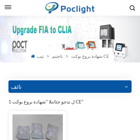
sh
is
شهادة بروغ بوكت CE
تاجتنم
تيب
ий
ol
guês
تائف
1 ل تدجو جئاتنلا "شهادة بروغ بوكت CE"
語
e