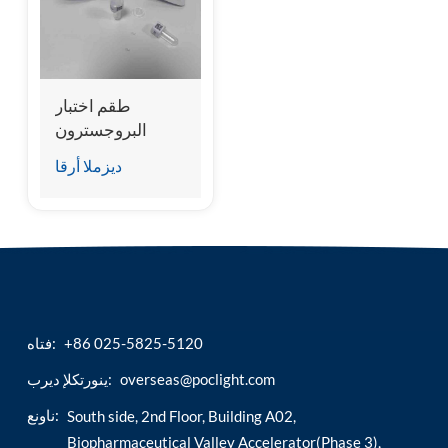
esia
طقم اختبار
البروجسترون
للكلاب والقطط (A-
ديزملا أرقا
Prog).
+86 025-5825-5120
فتاه:
overseas@poclight.com
ينورتكلإ ديرب:
ناونع:
South side, 2nd Floor, Building A02,
Biopharmaceutical Valley Accelerator(Phase 3),