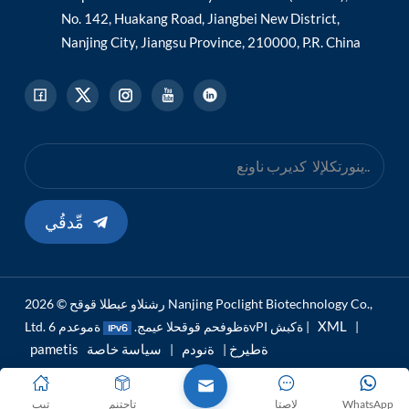
No. 142, Huakang Road, Jiangbei New District,
Nanjing City, Jiangsu Province, 210000, P.R. China
مِّدقُي
رشنلاو عبطلا قوقح © 2026 Nanjing Poclight Biotechnology Co.,
XML
|
ةموعدم 6vPI ةكبش |
Ltd. ةظوفحم قوقحلا عيمج.
pametis ةطيرخ
ةنودم
سياسة خاصة
|
|
WhatsApp
لاصتا
تاجتنم
تيب