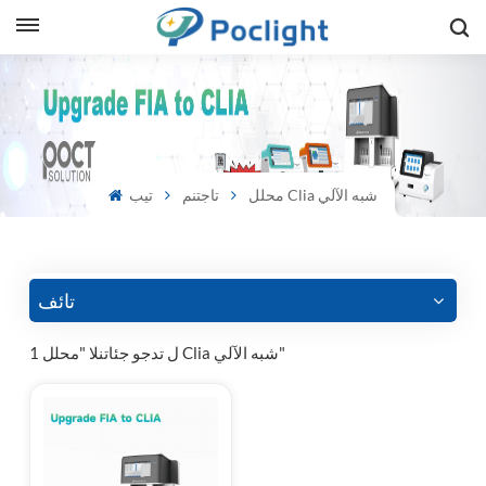
sh
is
محلل Clia شبه الآلي
تاجتنم
تيب
ий
ol
guês
تائف
1 ل تدجو جئاتنلا "محلل Clia شبه الآلي"
語
e