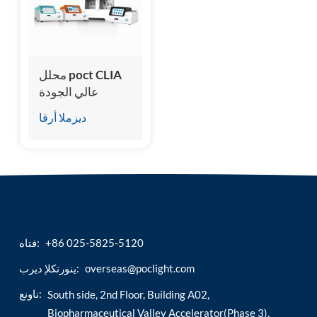
esia
محلل poct CLIA
عالي الجودة
ديزملا أرقا
+86 025-5825-5120
فتاه:
overseas@poclight.com
ينورتكلإ ديرب:
ناونع:
South side, 2nd Floor, Building A02,
Biopharmaceutical Valley Accelerator(Phase 3),