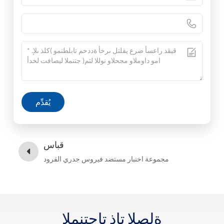
يُقدِّم
قباس
مجموعة اختبار مستضد فيروس جدري القرود
ةلصلا تاذ تاجتنملا