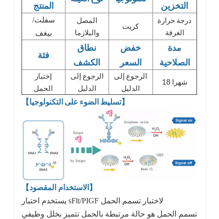
التخزين
المنتج
درجة حرارة
المصل
سفلت/
كريت
الغرفة
والبلازما
بيغف
مدة
خفض
نطاق
فئة
الصلاحية
السعر
الكشف
الرجوع إلى
الرجوع إلى
إختبار
18 شهرا
الدليل
الدليل
الحمل
【تسليط الضوء على التكنولوجيا】
【الاستخدام المقصود】
يستخدم اختبار sFlt/PIGF لاختبار تسمم الحمل
تسمم الحمل هو حالة مرتبطة بالحمل تتميز بخلل وظيفي