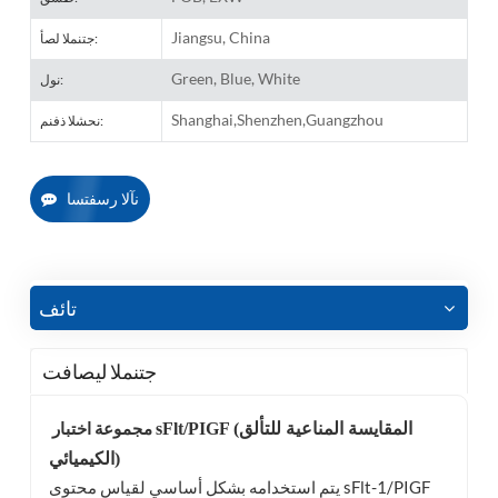
Jiangsu, China
جتنملا لصأ:
Green, Blue, White
نول:
Shanghai,Shenzhen,Guangzhou
نحشلا ذفنم:
نآلا رسفتسا
تائف
جتنملا ليصافت
مجموعة اختبار
sFlt/PIGF (المقايسة المناعية للتألق
الكيميائي)
يتم استخدامه بشكل أساسي لقياس محتوى sFlt-1/PIGF