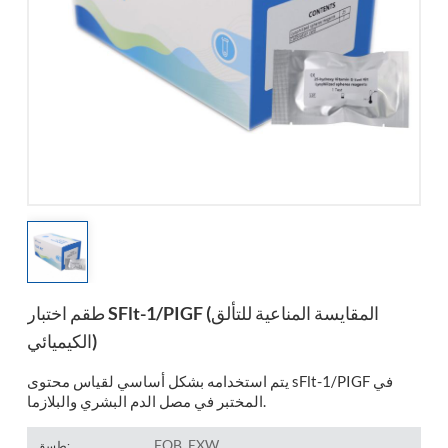
esia
طقم اختبار SFlt-1/PIGF (المقايسة المناعية للتألق
الكيميائي)
يتم استخدامه بشكل أساسي لقياس محتوى sFlt-1/PIGF في
المختبر في مصل الدم البشري والبلازما.
FOB, EXW
طسق: