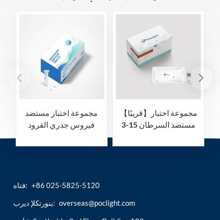
عة اختبار
【قريبًا】مجموعة اختبار
مجموعة اختبار مستضد
ري 4
مستضد السرطان 15-3
فيروس جدري القرود
اعية
(CA15-3) (المقايسة
المناعية الكيميائية
الضوئية المتجانسة)
+86 025-5825-5120
فتاه:
overseas@poclight.com
ينورتكلإ ديرب: