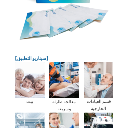
【سيناريو التطبيق】
قسم العيادات
بيت
معالجه طارئه
الخارجية
وسريعه