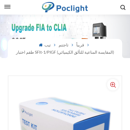
sh
is
قريباً
تاجتنم
تيب
طقم اختبار SFlt-1/PIGF (المقايسة المناعية للتألق الكيميائي)
ий
ol
guês
語
e