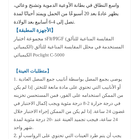
واسع النطاق في بطانة الأوعية الدموية وتشنج وعائي،
يظهر عادةً بعد 20 أسبوعًا من الحمل ويمتد أحيانًا لمدة
تصل إلى 4-6 أسابيع بعد الولادة.
】
الأجهزة المطبقة
【
مجموعة اختبار sFlt/PIGF
(المقايسة المناعية للتألق
الكيميائي) المستخدمة في محلل المقايسة المناعية للتألق
الكيميائي Poclight C-5000
【متطلبات العينة】
1. يوصى بجمع المصل بواسطة أنابيب جمع المصل العادية
أو الأنابيب التي تحتوي على مادة مانعة للتخثر. إذا لم يكن
من الممكن استخدامه على الفور، فمن المستحسن تخزينه
في درجة حرارة 2-8 درجة مئوية ويجب إكمال الاختبار في
غضون 24 ساعة. إذا لم يكن من الممكن إجراء الاختبار خلال
24 ساعة، فيجب تجميد العينة عند -20 درجة مئوية لمدة
شهر واحد.
2. يجب أن يتم طرد العينات التي تحتوي على الرواسب أو