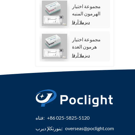
مجموعة اختبار
الهرمون المنبه
للجريب (FSH).
ديزملا أرقا
مجموعة اختبار
هرمون الغدة
الدرقية الكلي
ديزملا أرقا
(TT4)
+86 025-5825-5120
فتاه:
overseas@poclight.com
ينورتكلإ ديرب: