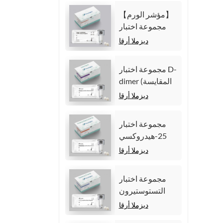
المناعية الكيميائية
【مؤشر الورم】
الضوئية
مجموعة اختبار
المتجانسة)
مستضد السرطان
ديزملا أرقا
المضغي (CEA)
(المقايسة المناعية
مجموعة اختبار D-
الكيميائية الضوئية
dimer (المقايسة
المتجانسة)
المناعية للتألق
ديزملا أرقا
الكيميائي
المتجانس)
مجموعة اختبار
25-هيدروكسي
فيتامين د (مقايسة
ديزملا أرقا
مناعية متجانسة
للتألق الكيميائي))
مجموعة اختبار
التستوستيرون
(المقايسة المناعية
ديزملا أرقا
للتألق الكيميائي)