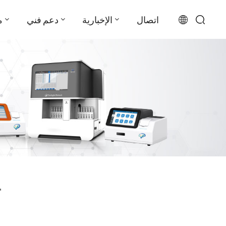
اتصال
الإخبارية
دعم فني
م
English
français
русский
español
português
العربية
1 ل تدجو جئاتنلا "نظام LIA
日本語
Türkçe