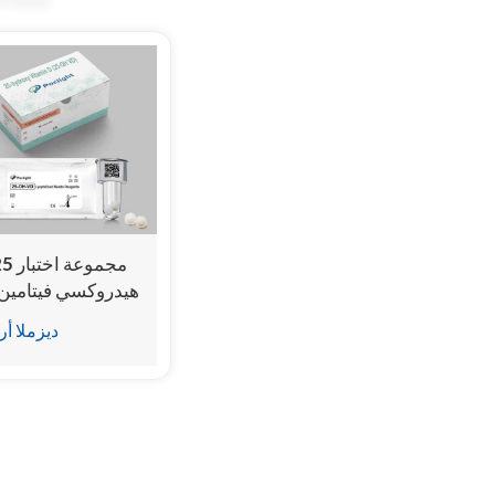
هيدروكسي فيتامين 
(مقايسة مناعي
ديزملا أر
متجانسة للتأل
الكيميائي))