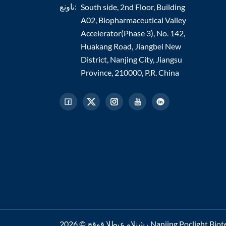
ناونع:
South side, 2nd Floor, Building
A02, Biopharmaceutical Valley
Accelerator(Phase 3), No. 142,
Huakang Road, Jiangbei New
District, Nanjing City, Jiangsu
Province, 210000, P.R. China