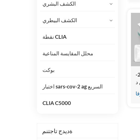
الكشف البشري
الكشف البيطري
نقطة CLIA
محلل المقايسة المناعية
بوكت
مجموعة اختبار 25-
د
اختبار sars-cov-2 ag السريع
ة
قا
ق
CLIA C5000
ةديدج تاجتنم