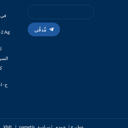
في ا
مِّدقُي
طقم الاختبا
م
19
اختبار مستضد -Cov-2
كا
ج- اخ
pametis ةطيرخ
|
ةنودم
|
سياسة
|
XML
ةموعدم I