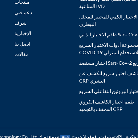
منتجات
المناعية IVD
دعم فني
لاختبار الكمي للمختبر للمحلل
شرف
البيطري
الإخبارية
ر الذاتي Sars-Cov-2 Ag
اتصل بنا
جموعة أدوات الاختبار السريع
COVID- للاستخدام المنزلي
مقالات
Sars السريع
شف اختبار سريع للكشف عن
CRP البشري
تبار البروتين التفاعلي السريع
طقم اختبار الكاشف الكروي
المجفف بالتجميد CRP
6vP ةكبش |
رشنلاو عبطلا قوقح © 2026 Nanjing Poclight Biotechnology Co., Ltd. ةظوفحم قوقحلا عيمج.