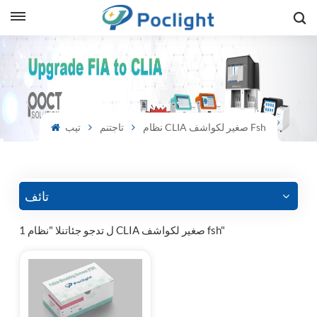
sh
is
نظام CLIA صغير لكواشف Fsh
تاجتنم
تيب
ий
ol
guês
تائف
1 ل تدجو جئاتنلا "نظام CLIA صغير لكواشف fsh"
語
e