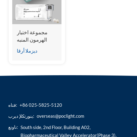
esia
مجموعة اختبار
الهرمون المنبه
للجريب (FSH).
ديزملا أرقا
+86 025-5825-5120
فتاه:
overseas@poclight.com
ينورتكلإ ديرب:
ناونع:
South side, 2nd Floor, Building A02,
Biopharmaceutical Valley Accelerator(Phase 3),