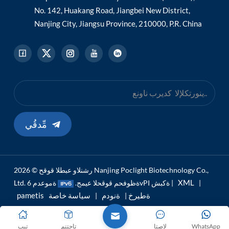
No. 142, Huakang Road, Jiangbei New District,
Nanjing City, Jiangsu Province, 210000, P.R. China
مِّدقُي
رشنلاو عبطلا قوقح © 2026 Nanjing Poclight Biotechnology Co.,
XML
|
ةموعدم 6vPI ةكبش |
Ltd. ةظوفحم قوقحلا عيمج.
pametis ةطيرخ
ةنودم
سياسة خاصة
|
|
WhatsApp
لاصتا
تاجتنم
تيب