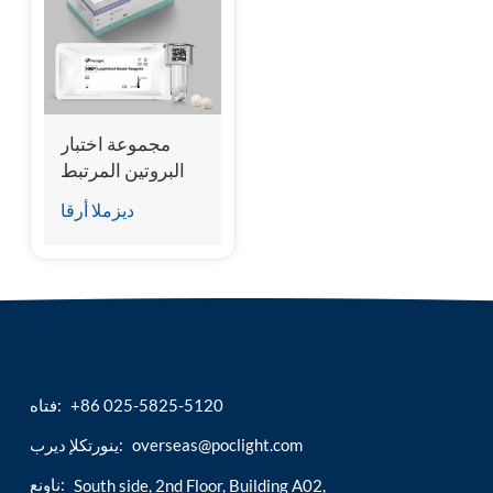
esia
مجموعة اختبار
البروتين المرتبط
بالهيبارين (HBP)
ديزملا أرقا
(المقايسة المناعية
للتألق الكيميائي
المتجانس)
+86 025-5825-5120
فتاه:
overseas@poclight.com
ينورتكلإ ديرب:
ناونع:
South side, 2nd Floor, Building A02,