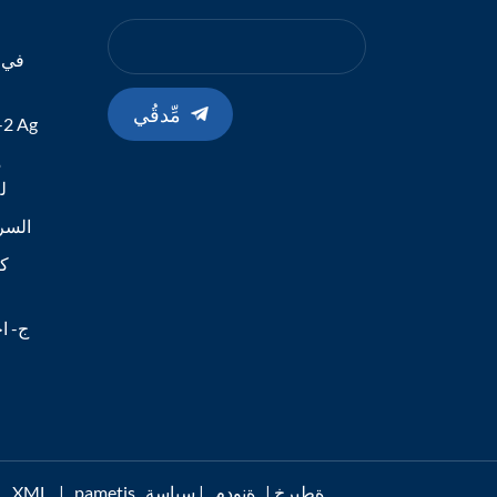
في ا
مِّدقُي
طقم الاختبا
م
19
اختبار مستضد -Cov-2
كا
ج- اخ
pametis ةطيرخ
|
ةنودم
|
سياسة
|
XML
ةموعدم I