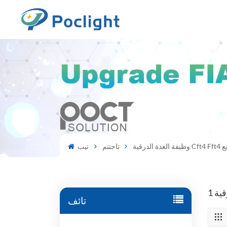
ر سريع
تاجتنم
تيب
تائف