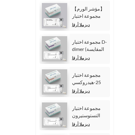
المناعية الكيميائية
【مؤشر الورم】
الضوئية
مجموعة اختبار
المتجانسة)
مستضد السرطان
ديزملا أرقا
المضغي (CEA)
(المقايسة المناعية
مجموعة اختبار D-
الكيميائية الضوئية
dimer (المقايسة
المتجانسة)
المناعية للتألق
ديزملا أرقا
الكيميائي
المتجانس)
مجموعة اختبار
25-هيدروكسي
فيتامين د (مقايسة
ديزملا أرقا
مناعية متجانسة
للتألق الكيميائي))
مجموعة اختبار
التستوستيرون
(المقايسة المناعية
ديزملا أرقا
للتألق الكيميائي)