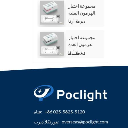
مجموعة اختبار
الهرمون المنبه
للجريب (FSH).
ديزملا أرقا
مجموعة اختبار
هرمون الغدة
الدرقية الكلي
ديزملا أرقا
(TT4)
+86 025-5825-5120
فتاه:
overseas@poclight.com
ينورتكلإ ديرب: