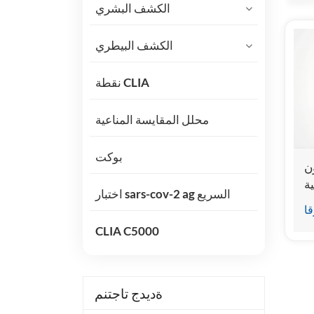
الكشف البشري
الكشف البيطري
نقطة CLIA
محلل المقايسة المناعية
بوكت
ن
ية
اختبار sars-cov-2 ag السريع
البيطري الحر (قدم 4
قا
CLIA C5000
ةديدج تاجتنم