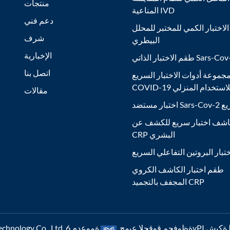
منتجات
المناعية IVD
دعم فني
لاختبار الكمي للمختبر للمحلل
شرف
البيطري
الإخبارية
ر الذاتي Sars-Cov-2 Ag
اتصل بنا
جموعة أدوات الاختبار السريع
COVID- للاستخدام المنزلي
مقالات
Sars السريع
شف اختبار سريع للكشف عن
CRP البشري
تبار البروتين التفاعلي السريع
طقم اختبار الكاشف الكروي
المجفف بالتجميد CRP
6vP ةكبش |
رشنلاو عبطلا قوقح © 2026 Nanjing Poclight Biotechnology Co., Ltd. ةظوفحم قوقحلا عيمج.