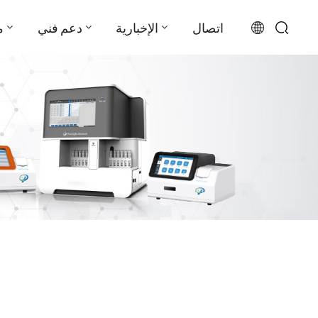
اتصال
الإخبارية
دعم فني
م
English
français
русский
español
português
العربية
日本語
Türkçe