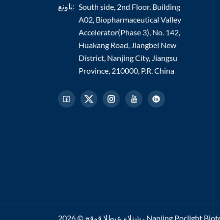
ناونع:
South side, 2nd Floor, Building
A02, Biopharmaceutical Valley
Accelerator(Phase 3), No. 142,
Huakang Road, Jiangbei New
District, Nanjing City, Jiangsu
Province, 210000, P.R. China