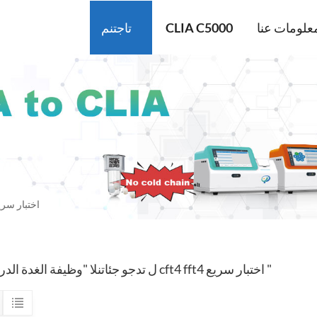
علومات عنا
CLIA C5000
تاجتنم
وظيفة الغدة الدرقية Cft4 Fft4 اختبا
1 ل تدجو جئاتنلا "وظيفة الغدة الدرقية cft4 fft4 اختبار سريع "