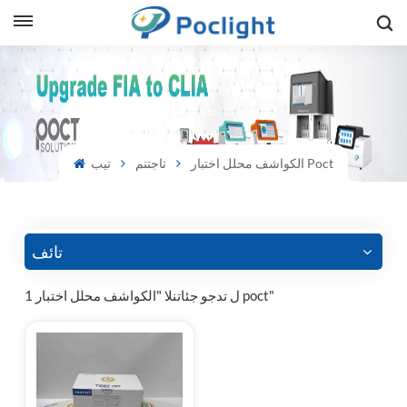
sh
is
الكواشف محلل اختبار Poct
تاجتنم
تيب
ий
ol
guês
تائف
1 ل تدجو جئاتنلا "الكواشف محلل اختبار poct"
語
e