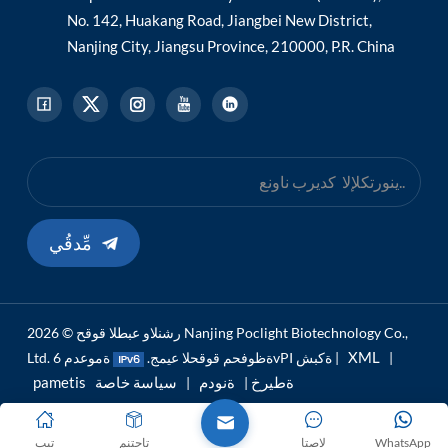
No. 142, Huakang Road, Jiangbei New District,
Nanjing City, Jiangsu Province, 210000, P.R. China
مِّدقُي
رشنلاو عبطلا قوقح © 2026 Nanjing Poclight Biotechnology Co.,
XML
|
ةموعدم 6vPI ةكبش |
Ltd. ةظوفحم قوقحلا عيمج.
pametis ةطيرخ
ةنودم
سياسة خاصة
|
|
WhatsApp
لاصتا
تاجتنم
تيب