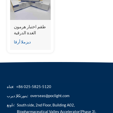
esia
طقم اختبار هرمون
الغدة الدرقية
للكلاب (cTSH)
ديزملا أرقا
(المقايسة المناعية
المتجانسة للتألق
الكيميائي)
+86 025-5825-5120
فتاه:
overseas@poclight.com
ينورتكلإ ديرب:
ناونع:
South side, 2nd Floor, Building A02,
Biopharmaceutical Valley Accelerator(Phase 3),