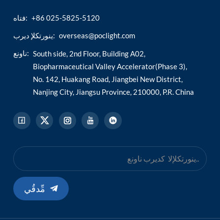
+86 025-5825-5120
فتاه:
esia
overseas@poclight.com
ينورتكلإ ديرب:
ناونع:
South side, 2nd Floor, Building A02,
Biopharmaceutical Valley Accelerator(Phase 3),
No. 142, Huakang Road, Jiangbei New District,
Nanjing City, Jiangsu Province, 210000, P.R. China
مِّدقُي