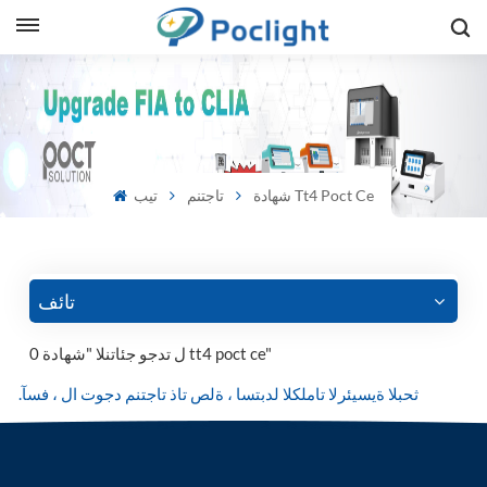
sh
is
شهادة Tt4 Poct Ce
تاجتنم
تيب
ий
ol
guês
تائف
0 ل تدجو جئاتنلا "شهادة tt4 poct ce"
語
.ثحبلا ةيسيئرلا تاملكلا لدبتسا ، ةلص تاذ تاجتنم دجوت ال ، فسآ
e