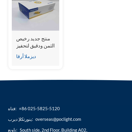
esia
منتج جديد رخيص
الثمن ودقيق لتحفيز
نمو القطط معبرًا
ديزملا أرقا
عن الجين 2 (fST2)
طقم اختبار
+86 025-5825-5120
فتاه:
overseas@poclight.com
ينورتكلإ ديرب:
ناونع:
South side, 2nd Floor, Building A02,