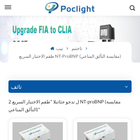
sh
is
تاجتنم
تيب
طقم الاختبار السريع NT-ProBNP (مقايسة التألق المناعي)
ий
ol
guês
تائف
2 ل تدجو جئاتنلا "طقم الاختبار السريع NT-proBNP (مقايسة
التألق المناعي)"
語
e