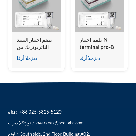
esia
طقم اختبار N-
طقم اختبار الببتيد
terminal pro-B
الناتريوتريك من
من النوع
النوع B (المقايسة
ديزملا أرقا
ديزملا أرقا
Natriuretic
المناعية المتجانسة
Peptide (NT-
للتألق الكيميائي)
proBNP)
(المقايسة المناعية
المتجانسة للتألق
الكيميائي)
+86 025-5825-5120
فتاه:
overseas@poclight.com
ينورتكلإ ديرب:
ناونع:
South side, 2nd Floor, Building A02,