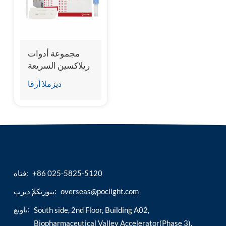
esia
مجموعة أدوات
ريلاكسين السريعة
للحمل المبكر
ديزملا أرقا
+86 025-5825-5120
فتاه:
overseas@poclight.com
ينورتكلإ ديرب:
ناونع:
South side, 2nd Floor, Building A02,
Biopharmaceutical Valley Accelerator(Phase 3),