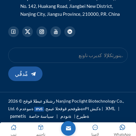
No. 142, Huakang Road, Jiangbei New District,
Nanjing City, Jiangsu Province, 210000, P.R. China
مِّدقُي
رشنلاو عبطلا قوقح © 2026 Nanjing Poclight Biotechnology Co.,
XML
|
ةموعدم 6vPI ةكبش |
Ltd. ةظوفحم قوقحلا عيمج.
pametis ةطيرخ
ةنودم
سياسة خاصة
|
|
WhatsApp
لاصتا
تاجتنم
تيب