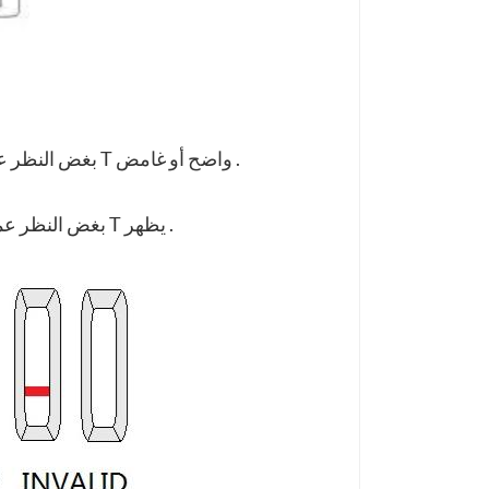
: وجود كل من الخط "C" وخط المنطقة "T" , بغض النظر عن أن الخط T واضح أو غامض .
: لا يوجد خط ملون يظهر في المنطقة C . بغض النظر عما إذا كان الخط T يظهر .