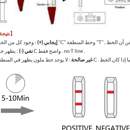
【نتيجة】
-إيجابي (+)
: يظهر خط C واضح فقط . no T line .
-نفي (-)
-غير صالحة