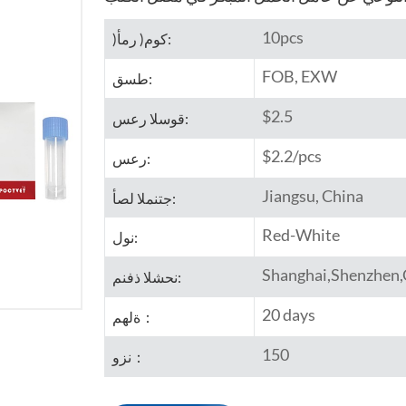
10pcs
)كوم( رمأ:
FOB, EXW
طسق:
$2.5
قوسلا رعس:
$2.2/pcs
رعس:
Jiangsu, China
جتنملا لصأ:
Red-White
نول:
Shanghai,Shenzhen
نحشلا ذفنم:
20 days
ةلهم：
150
نزو：