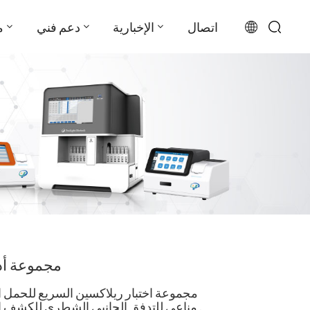
اتصال
الإخبارية
دعم فني
م
English
français
русский
español
português
العربية
مجموعة أد
日本語
مجموعة اختبار ريلاكسين السريع للحمل 
Türkçe
مناعي للتدفق الجانبي الشطري للكشف النوعي عن عامل الحمل المبكر في مصل الكلب .