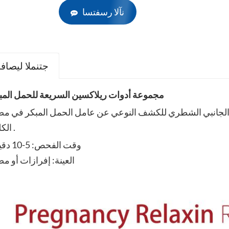
نآلا رسفتسا
جتنملا ليصاف
مجموعة أدوات ريلاكسين السريعة للحمل المب
ق الجانبي الشطري للكشف النوعي عن عامل الحمل المبكر في م
الكلب .
وقت الفحص: 5-10 دقيقة
العينة: إفرازات أو م