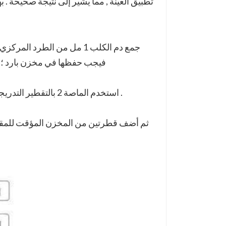
تطبيق العينة , مما يشير إلى نتيجة صحيحة . ب
فيجب حفظها في مخزن بارد ؛ إذا تم الاحتفاظ بال
- استخدم الماصة 2 بالتقطير التدريجي للمصل , البلازما أو الدم الكامل (نفخ 5 ميكرولتر) في فتحة العينة .