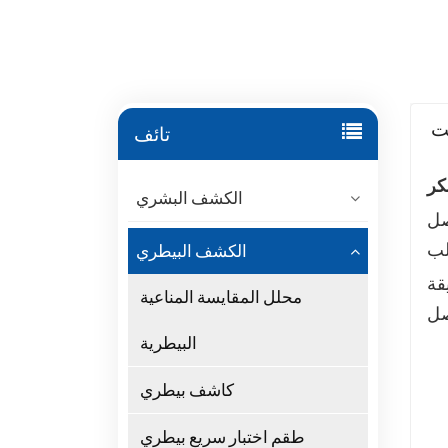
ت
تائف
كر
الكشف البشري
صل
الكشف البيطري
محلل المقايسة المناعية
صل
البيطرية
كاشف بيطري
طقم اختبار سريع بيطري