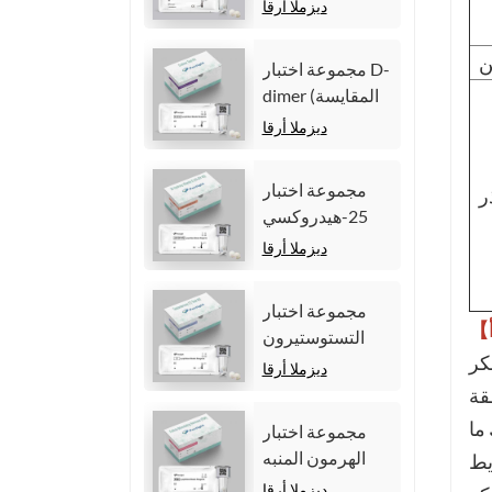
مستضد السرطان
ديزملا أرقا
المضغي (CEA)
(المقايسة المناعية
ن
مجموعة اختبار D-
الكيميائية الضوئية
dimer (المقايسة
المتجانسة)
المناعية للتألق
ديزملا أرقا
الكيميائي
المتجانس)
مجموعة اختبار
ر
25-هيدروكسي
فيتامين د (مقايسة
ديزملا أرقا
مناعية متجانسة
للتألق الكيميائي))
مجموعة اختبار
التستوستيرون
لجانبي
(المقايسة المناعية
ديزملا أرقا
للتألق الكيميائي)
 يتم
ما
مجموعة اختبار
الهرمون المنبه
 بعد
للجريب (FSH).
ديزملا أرقا