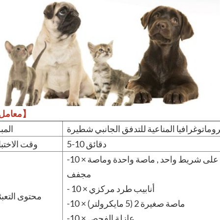
【معامل】
ماتوغرافيا المناعية للتدفق الجانبي شطيرة
المبد
5-10 دقائق
وقت الاختبا
-10 × أكياس رقائق معدنية , تحتوي كل منها على شريط واحد , ماصة واحدة وماصة
مجفف
- 10 × أنابيب طرد مركزي
محتوى التعبئ
-10 × ماصة صغيرة 2 (5 مايكرولتر)
-10 × عازلة الفحص