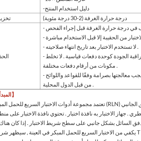
-دليل استخدام المنتج
درجة حرارة الغرفة (2-30 درجة مئوية)
تخزي
- لا تستخدم الاختبار بعد تاريخ انتهاء صلاحيته .
- تم اختبار مكونات هذه المجموعة لمراقبة الجودة كوحدة دفعات قياسية . لا تخلط
الحذ
مكونات من أرقام دفعات مختلفة .
- جميع العينات مصابة بالعدوى المحتملة . يجب معالجتها بصرامة وفقًا للقواعد واللوائح
من قبل الدول المحلية .
【المبدأ】
تعتمد مجموعة أدوات الاختبار السريع للحمل المبكر (RLN) على مقايسة الكروماتوغرافيا المناعية للتدفق ا
. جهاز الاختبار به نافذة اختبار . تحتوي نافذة الاختبار على منطقة T (اختبار) ومنطقة C (تحكم) . عندما
تدفق السائل بشكل جانبي على سطح شريط الاختبار . إذا كان هناك 
يكفي من الاختبار السريع للحمل المبكر في العينة , سيظهر شريط T مرئي . يجب أن يظهر النطاق C دائمًا