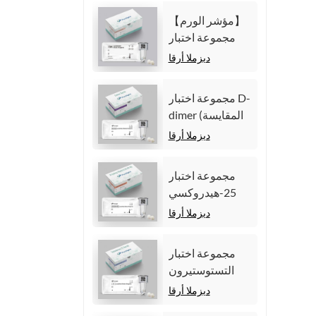
المناعية الكيميائية
【مؤشر الورم】
الضوئية
مجموعة اختبار
المتجانسة)
مستضد السرطان
ديزملا أرقا
المضغي (CEA)
(المقايسة المناعية
مجموعة اختبار D-
الكيميائية الضوئية
dimer (المقايسة
المتجانسة)
المناعية للتألق
ديزملا أرقا
الكيميائي
المتجانس)
مجموعة اختبار
25-هيدروكسي
فيتامين د (مقايسة
ديزملا أرقا
مناعية متجانسة
للتألق الكيميائي))
مجموعة اختبار
التستوستيرون
(المقايسة المناعية
ديزملا أرقا
للتألق الكيميائي)