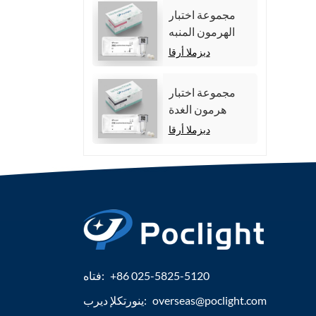
مجموعة اختبار
الهرمون المنبه
للجريب (FSH).
ديزملا أرقا
مجموعة اختبار
هرمون الغدة
الدرقية الكلي
ديزملا أرقا
(TT4)
+86 025-5825-5120
فتاه:
overseas@poclight.com
ينورتكلإ ديرب: