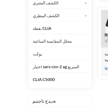
الكشف البشري
الكشف البيطري
نقطة CLIA
محلل المقايسة المناعية
ة
بوكت
ية
فة
اختبار sars-cov-2 ag السريع
قا
CLIA C5000
ةديدج تاجتنم