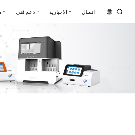
اتصال
الإخبارية
دعم فني
م
English
français
русский
español
português
العربية
日本語
Türkçe