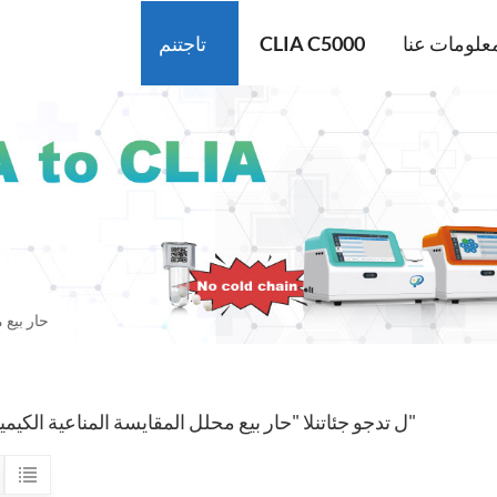
علومات عنا
CLIA C5000
تاجتنم
حار بيع 
2 ل تدجو جئاتنلا "حار بيع محلل المقايسة المناعية الكيميائية"