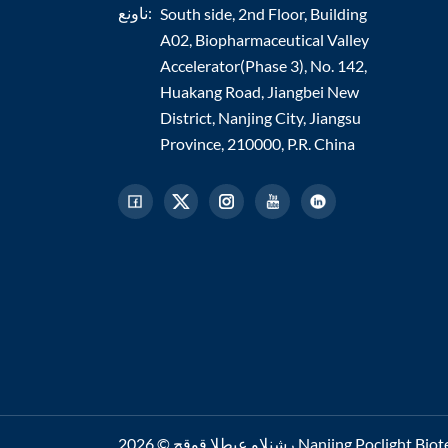
ناونع:
South side, 2nd Floor, Building
A02, Biopharmaceutical Valley
Accelerator(Phase 3), No. 142,
Huakang Road, Jiangbei New
District, Nanjing City, Jiangsu
Province, 210000, P.R. China