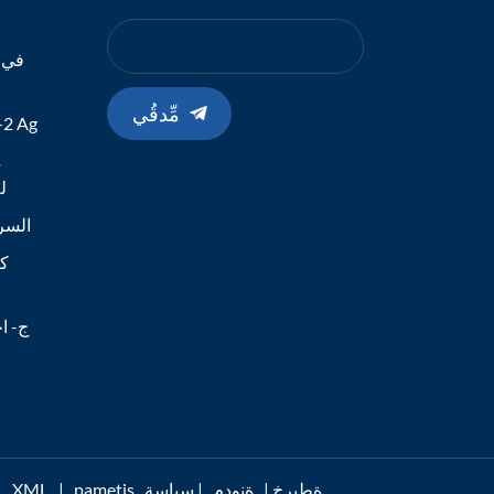
في ا
مِّدقُي
طقم الاختبا
م
19
اختبار مستضد -Cov-2
كا
ج- اخ
pametis ةطيرخ
|
ةنودم
|
سياسة
|
XML
ةموعدم I