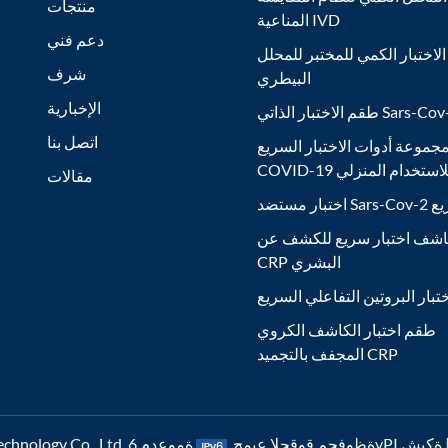
منتجات
المناعية IVD
دعم فني
لاختبار الكمي للمختبر للمحلل
شرف
البيطري
الإخبارية
ر الذاتي Sars-Cov-2 Ag
اتصل بنا
جموعة أدوات الاختبار السريع
COVID- للاستخدام المنزلي
مقالات
Sars السريع
شف اختبار سريع للكشف عن
CRP البشري
تبار البروتين التفاعلي السريع
طقم اختبار الكاشف الكروي
المجفف بالتجميد CRP
6vP ةكبش |
رشنلاو عبطلا قوقح © 2026 Nanjing Poclight Biotechnology Co., Ltd. ةظوفحم قوقحلا عيمج.