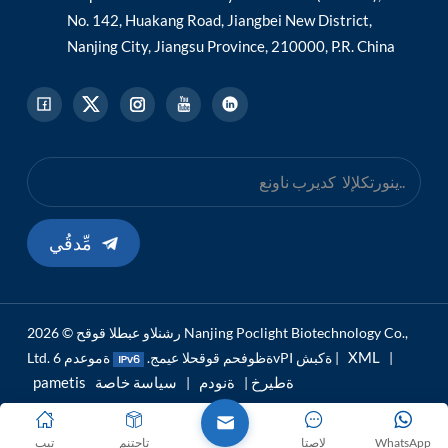
No. 142, Huakang Road, Jiangbei New District,
Nanjing City, Jiangsu Province, 210000, P.R. China
مِّدقُي
رشنلاو عبطلا قوقح © 2026 Nanjing Poclight Biotechnology Co.,
XML
|
ةموعدم 6vPI ةكبش |
Ltd. ةظوفحم قوقحلا عيمج.
pametis ةطيرخ
ةنودم
سياسة خاصة
|
|
WhatsApp
لاصتا
تاجتنم
تيب