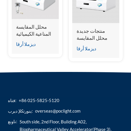
esia
محلل المقايسة
منتجات جديدة
المناعية الكيميائية
محلل المقايسة
الدقيقة الجافة
ديزملا أرقا
المناعية الكيميائية
ديزملا أرقا
الجافة
+86 025-5825-5120
فتاه:
overseas@poclight.com
ينورتكلإ ديرب:
ناونع:
South side, 2nd Floor, Building A02,
Biopharmaceutical Valley Accelerator(Phase 3),