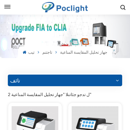
sh
is
جهاز تحليل المقايسة المناعية
تاجتنم
تيب
ий
ol
guês
تائف
2 ل تدجو جئاتنلا "جهاز تحليل المقايسة المناعية"
語
e