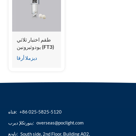
esia
طقم اختبار ثلاثي
يودوثيرونين (FT3)
المجاني
ديزملا أرقا
+86 025-5825-5120
فتاه:
overseas@poclight.com
ينورتكلإ ديرب:
ناونع:
South side, 2nd Floor, Building A02,