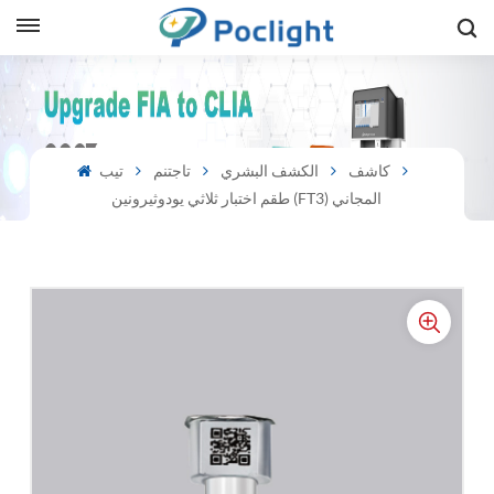
sh
is
كاشف
الكشف البشري
تاجتنم
تيب
طقم اختبار ثلاثي يودوثيرونين (FT3) المجاني
ий
ol
guês
語
e