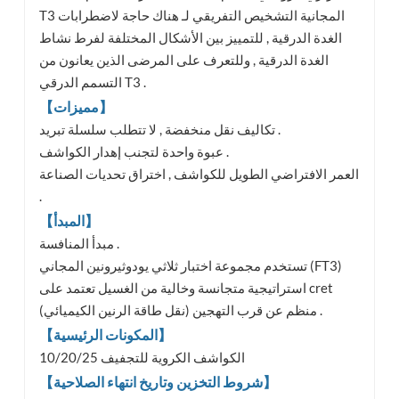
T3 المجانية التشخيص التفريقي لـ هناك حاجة لاضطرابات
الغدة الدرقية , للتمييز بين الأشكال المختلفة لفرط نشاط
الغدة الدرقية , وللتعرف على المرضى الذين يعانون من
التسمم الدرقي T3 .
【مميزات】
تكاليف نقل منخفضة , لا تتطلب سلسلة تبريد .
عبوة واحدة لتجنب إهدار الكواشف .
العمر الافتراضي الطويل للكواشف , اختراق تحديات الصناعة
.
【المبدأ】
مبدأ المنافسة .
تستخدم مجموعة اختبار ثلاثي يودوثيرونين المجاني (FT3)
استراتيجية متجانسة وخالية من الغسيل تعتمد على cret
منظم عن قرب التهجين (نقل طاقة الرنين الكيميائي) .
【المكونات الرئيسية】
10/20/25 الكواشف الكروية للتجفيف
【شروط التخزين وتاريخ انتهاء الصلاحية】