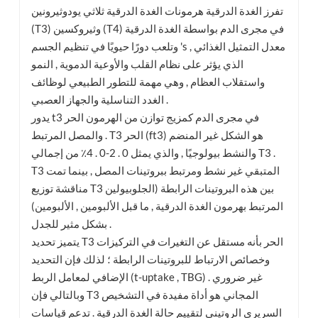
تفرز الغدة الدرقية هرمونات الغدة الدرقية ثلاثي يودوثيرونين
(T3) وثيروكسين (T4) في مجرى الدم بواسطة الغدة الدرقية
وتلعب دورًا حيويًا في تنظيم الجسم 's معدل التمثيل الغذائي ,
الذي يؤثر على نظام القلب والأوعية الدموية , النمو
واستقلاب العظام , وهي مهمة للتطور الطبيعي لوظائف
الغدد التناسلية والجهاز العصبي .
يدور t3 في مجرى الدم كمزيج توازن من الهرمون الحر
والمصل المرتبط . T3 الحر (ft3) هو الشكل غير المنضم
والنشط بيولوجيًا , والذي يمثل 0 . 2-0 . 4٪ من إجمالي T3 .
T3 المتبقي غير نشط ومرتبط ببروتينات المصل , بينما تمت
مناقشة توزيع T3 بين هذه البروتينات الرابطة (الجلوبيولين
المرتبط بهرمون الغدة الدرقية , ما قبل الألبومين , الألبومين)
بشكل مثير للجدل .
يتميز تحديد T3 الحر بأنه مستقل عن التغيرات في التركيزات
وخصائص الارتباط للبروتينات الرابطة ؛ لذلك فإن التحديد
الإضافي لمعامل الربط (t-uptake , TBG) غير ضروري .
وبالتالي فإن T3 المجاني هو أداة مفيدة في التشخيص
السريري الروتيني لتقييم حالة الغدة الدرقية . تدعم قياسات