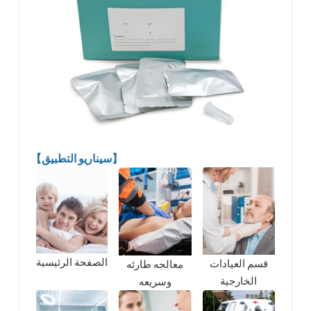
【سيناريو التطبيق】
الصفحة الرئيسية
قسم العيادات
معالجه طارئه
الخارجية
وسريعه