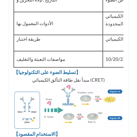
شركة نانجينغ بوكلايت للتكنولوجيا الحيوية .
الأدوات المعمول بها
المحدودة .
التلألؤ الكيميائي
طريقة اختبار
ات / عدة
مواصفات التعبئة والتغليف
【تسليط الضوء على التكنولوجيا】
مبدأ نقل طاقة التألق الكيميائي (CRET)
【الاستخدام المقصود】