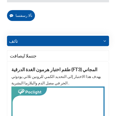
نآلا رسفتسا
تائف
جتنملا ليصافت
طقم اختبار هرمون الغدة الدرقية (FT3) المجاني
يهدف هذا الاختبار إلى التحديد الكمي للرونين ثلاثي يودوثي
الحر في مصل الدم والبلازما البشرية .