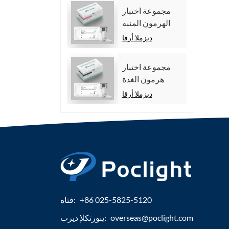
مجموعة اختبار
الهرمون المنبه
للجريب (FSH).
ديزملا أرقا
مجموعة اختبار
هرمون الغدة
الدرقية الكلي
ديزملا أرقا
(TT4)
+86 025-5825-5120
فتاه:
overseas@poclight.com
ينورتكلإ ديرب: