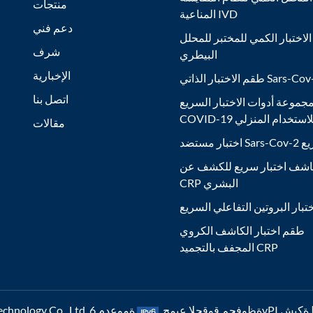
منتجات
المناعية IVD
دعم فني
لاختبار الكمي للمختبر للمحلل
شرف
البيطري
الإخبارية
ر الذاتي Sars-Cov-2 Ag
اتصل بنا
جموعة أدوات الاختبار السريع
COVID- للاستخدام المنزلي
مقالات
Sars السريع
شف اختبار سريع للكشف عن
CRP البشري
تبار البروتين التفاعلي السريع
طقم اختبار الكاشف الكروي
المجفف بالتجميد CRP
6vP ةكبش |
رشنلاو عبطلا قوقح © 2026 Nanjing Poclight Biotechnology Co., Ltd. ةظوفحم قوقحلا عيمج.