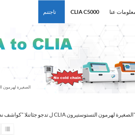
علومات عنا
CLIA C5000
تاجتنم
كواشف نظام CLIA الصغيرة له
"كواشف نظام CLIA الصغيرة لهرمون التستوستيرون"