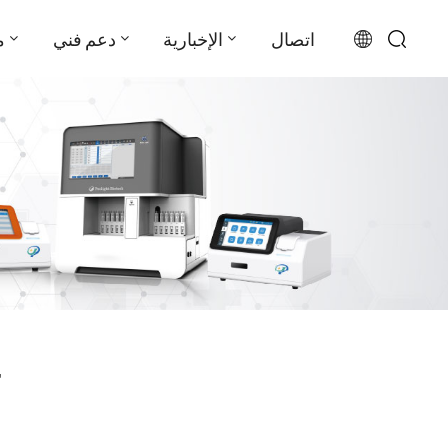
اتصال
الإخبارية
دعم فني
م
English
français
русский
español
português
العربية
1 ل تدجو جئاتنلا 
日本語
Türkçe