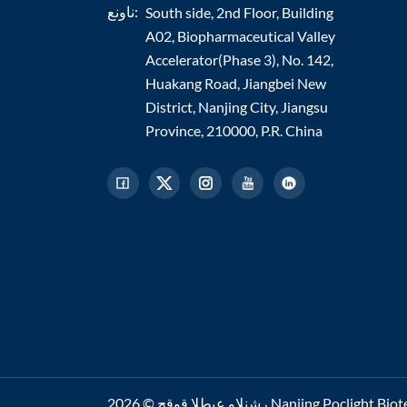
ناونع:
South side, 2nd Floor, Building
A02, Biopharmaceutical Valley
Accelerator(Phase 3), No. 142,
Huakang Road, Jiangbei New
District, Nanjing City, Jiangsu
Province, 210000, P.R. China