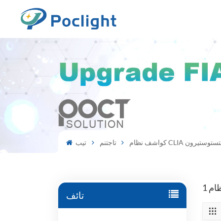
رمون التستوستيرون
تاجتنم
تيب
تائف