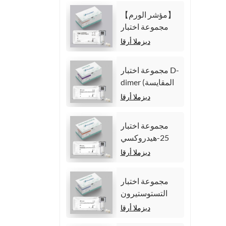
المناعية الكيميائية
【مؤشر الورم】
الضوئية
مجموعة اختبار
المتجانسة)
مستضد السرطان
ديزملا أرقا
المضغي (CEA)
(المقايسة المناعية
مجموعة اختبار D-
الكيميائية الضوئية
dimer (المقايسة
المتجانسة)
المناعية للتألق
ديزملا أرقا
الكيميائي
المتجانس)
مجموعة اختبار
25-هيدروكسي
فيتامين د (مقايسة
ديزملا أرقا
مناعية متجانسة
للتألق الكيميائي))
مجموعة اختبار
التستوستيرون
(المقايسة المناعية
ديزملا أرقا
للتألق الكيميائي)