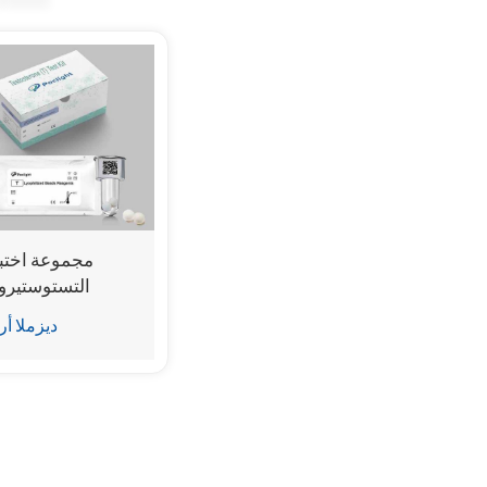
مجموعة اختبا
التستوستيرو
(المقايسة المناع
ديزملا أر
للتألق الكيميائ