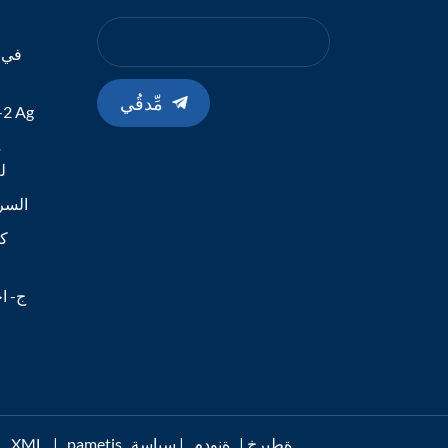
في ا
مِّدقُي
طقم الاختبا
م
19
اختبار مستضد -Cov-2
كا
ج- اخ
pametis ةطيرخ
|
ةنودم
|
سياسة
|
XML
ةموعدم I