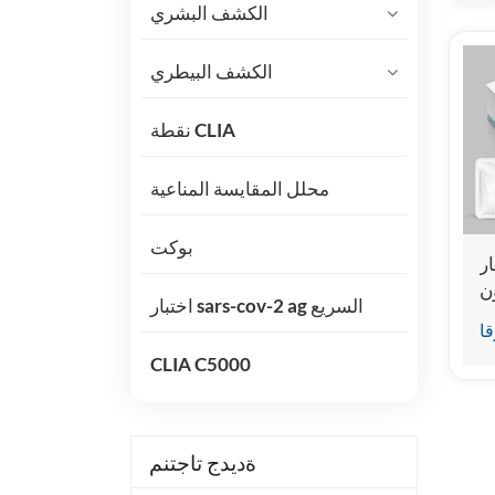
الكشف البشري
الكشف البيطري
نقطة CLIA
محلل المقايسة المناعية
بوكت
ر
ن
اختبار sars-cov-2 ag السريع
ية
قا
ي)
CLIA C5000
ةديدج تاجتنم