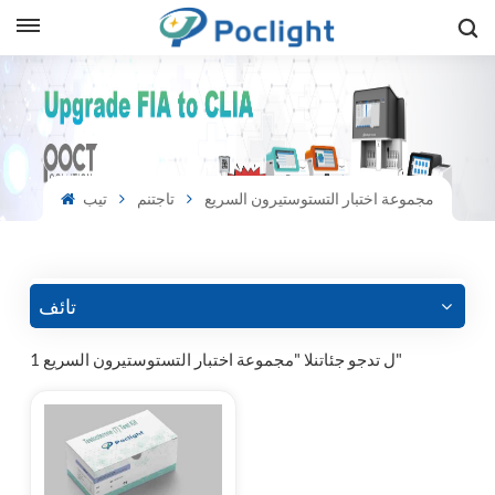
sh
is
مجموعة اختبار التستوستيرون السريع
تاجتنم
تيب
ий
ol
guês
تائف
1 ل تدجو جئاتنلا "مجموعة اختبار التستوستيرون السريع"
語
e