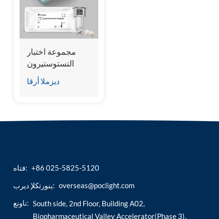
esia
مجموعة اختبار
التستوستيرون
(المقايسة المناعية
ديزملا أرقا
للتألق الكيميائي)
+86 025-5825-5120
فتاه:
overseas@poclight.com
ينورتكلإ ديرب:
ناونع:
South side, 2nd Floor, Building A02,
Biopharmaceutical Valley Accelerator(Phase 3),