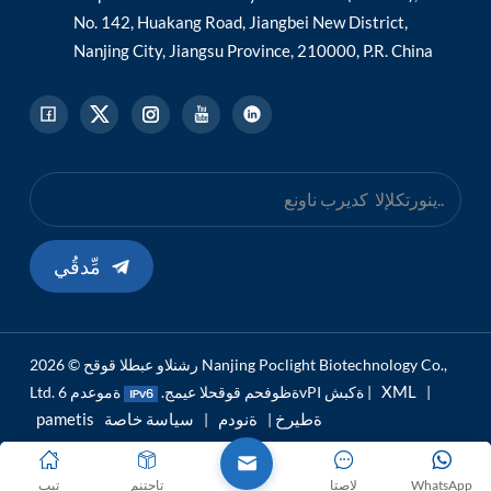
No. 142, Huakang Road, Jiangbei New District,
Nanjing City, Jiangsu Province, 210000, P.R. China
مِّدقُي
رشنلاو عبطلا قوقح © 2026 Nanjing Poclight Biotechnology Co.,
XML
|
ةموعدم 6vPI ةكبش |
Ltd. ةظوفحم قوقحلا عيمج.
pametis ةطيرخ
ةنودم
سياسة خاصة
|
|
WhatsApp
لاصتا
تاجتنم
تيب