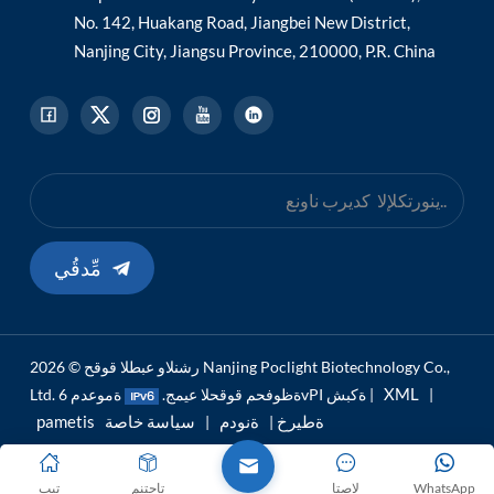
No. 142, Huakang Road, Jiangbei New District,
Nanjing City, Jiangsu Province, 210000, P.R. China
مِّدقُي
رشنلاو عبطلا قوقح © 2026 Nanjing Poclight Biotechnology Co.,
XML
|
ةموعدم 6vPI ةكبش |
Ltd. ةظوفحم قوقحلا عيمج.
pametis ةطيرخ
ةنودم
سياسة خاصة
|
|
WhatsApp
لاصتا
تاجتنم
تيب