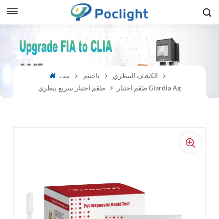
sh
is
الكشف البيطري
تاجتنم
تيب
طقم اختبار Giardia Ag
طقم اختبار سريع بيطري
ий
ol
guês
語
e