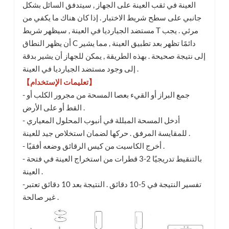
العينة في ثقب العينة على الجهاز , سيتدفق السائل بشكل
جانبي على سطح شريط الاختبار . إذا كان هناك ما يكفي من
مستضد الجيارديا في العينة , سيظهر شريط T مرئي . يجب
أن يظهر النطاق C دائمًا تظهر بعد تطبيق العينة , مما يشير
إلى نتيجة صحيحة . بهذه الطريقة , يمكن للجهاز أن يشير بدقة
إلى وجود مستضد الجيارديا في العينة .
【تعليمات الإستخدام】
- جمع البراز أو القيء بعصا المسحة من مجرور الكلب أو
القط أو على الأرض .
- أدخل المسحة المبللة في أنبوب المحلول المعياري
للمقايسة المرفق . حركها لضمان استخلاص جيد للعينة .
- أخرج الكاسيت من كيس الرقائق وضعه أفقيًا .
- بالتنقيط تدريجيًا 2-3 قطرات من استخراج العينة في فتحة
العينة .
-تفسير النتيجة في 5-10 دقائق . النتيجة بعد 10 دقائق تعتبر
غير صالحة .