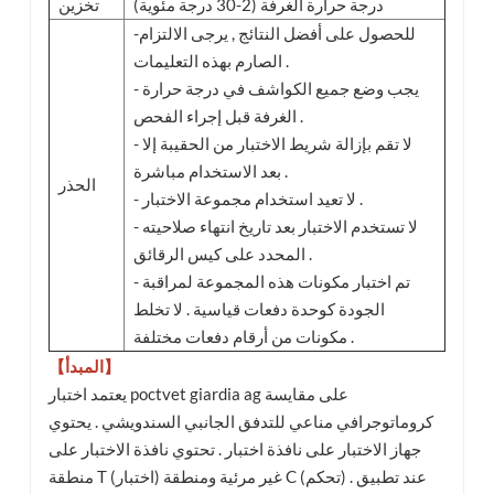
درجة حرارة الغرفة (2-30 درجة مئوية)
تخزين
-للحصول على أفضل النتائج , يرجى الالتزام
الصارم بهذه التعليمات .
- يجب وضع جميع الكواشف في درجة حرارة
الغرفة قبل إجراء الفحص .
- لا تقم بإزالة شريط الاختبار من الحقيبة إلا
بعد الاستخدام مباشرة .
الحذر
- لا تعيد استخدام مجموعة الاختبار .
- لا تستخدم الاختبار بعد تاريخ انتهاء صلاحيته
المحدد على كيس الرقائق .
- تم اختبار مكونات هذه المجموعة لمراقبة
الجودة كوحدة دفعات قياسية . لا تخلط
مكونات من أرقام دفعات مختلفة .
【المبدأ】
يعتمد اختبار poctvet giardia ag على مقايسة
كروماتوجرافي مناعي للتدفق الجانبي السندويشي . يحتوي
جهاز الاختبار على نافذة اختبار . تحتوي نافذة الاختبار على
منطقة T (اختبار) غير مرئية ومنطقة C (تحكم) . عند تطبيق