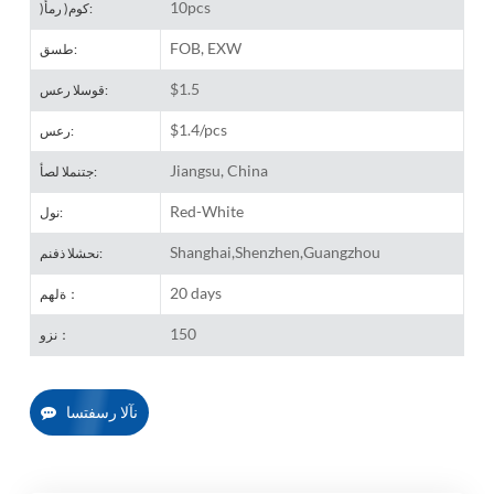
10pcs
)كوم( رمأ:
FOB, EXW
طسق:
$1.5
قوسلا رعس:
$1.4/pcs
رعس:
Jiangsu, China
جتنملا لصأ:
Red-White
نول:
Shanghai,Shenzhen,Guangzhou
نحشلا ذفنم:
20 days
ةلهم：
150
نزو：
نآلا رسفتسا