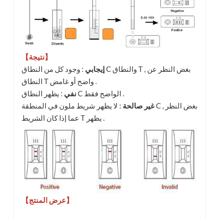
【نتيجة】
إيجابي
: وجود كل من النطاق C والنطاق T , بغض النظر عن
النطاق T واضح أو غامض .
: يظهر النطاق C الواضح فقط .
نفي
غير صالحة
: لا يظهر شريط ملون في المنطقة C , بغض النظر
عما إذا كان الشريط T يظهر .
【عرض المنتج】