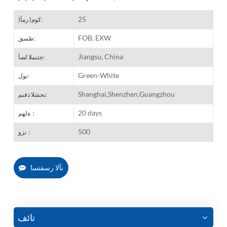
25
)كوم( رمأ:
FOB, EXW
طسق:
Jiangsu, China
جتنملا لصأ:
Green-White
نول:
Shanghai,Shenzhen,Guangzhou
نحشلا ذفنم:
20 days
ةلهم：
500
نزو：
نآلا رسفتسا
تائف