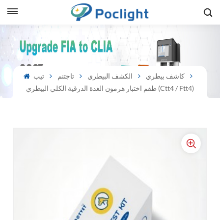
sh
is
كاشف بيطري
الكشف البيطري
تاجتنم
تيب
طقم اختبار هرمون الغدة الدرقية الكلي البيطري (ctt4 / Ftt4)
ий
ol
guês
語
e