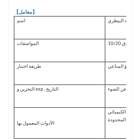
【معامل】
اسم
تبار / صندوق
المواصفات
التلألؤ المناعي
طريقة اختبار
التخزين و exp . التاريخ
شركة نانجينغ بوكلايت للتكنولوجيا الحيوية .
المحدودة .
الأدوات المعمول بها