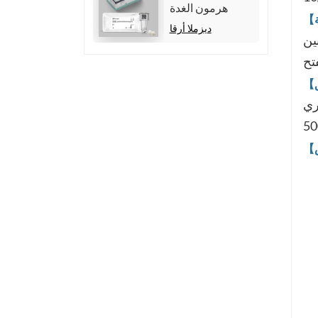
هرمون الغدة
الدرقية الكلي
ديزملا أرقا
-8 ℃ ,
(TT4)
ي (HSCL-