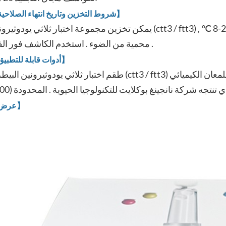
【شروط التخزين وتاريخ انتهاء الصلاحية】
يمكن تخزين مجموعة اختبار ثلاثي يودوثيرونين (ctt3 / ftt3) البيطري بشكل ثابت لمدة 18 شهرًا عند 2
محمية من الضوء . استخدم الكاشف فور الفتح .
【أدوات قابلة للتطبيق】
طقم اختبار ثلاثي يودوثيرونين البيطري (ctt3 / ftt3) يستخدم لمحلل المقايسة المناعية اللمعان الكيميائ
【عرض】