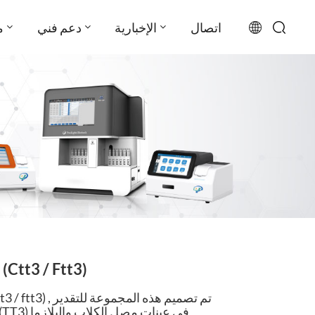
اتصال
الإخبارية
دعم فني
م
English
français
русский
español
português
العربية
طقم اختبار ثلاثي يودوثيرونين البيطري (ctt3 / Ftt3)
日本語
Türkçe