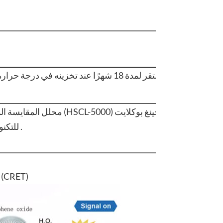
مستقر لمدة 18 شهرًا عند تخزينه في درجة حرارة 2-8 ℃ بعيدًا عن الضوء
محلل المقايسة المناعية اللمعان الكيم
للتكنولوجيا الحيوية . المحدودة .
مبدأ نقل طاقة التألق الكيميائي (CRET)