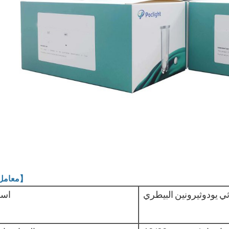
【معامل】
اس