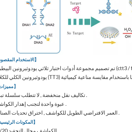
【الاستخدام المقصود】
تم تصميم مجموعة أدوات اختبار ثلاثي يودوثيرونين البيطرية (ctt3 / ftt3) للتقدير الكمي لمجموعة اختبار 
【مميزات】
تكاليف نقل منخفضة , لا تتطلب سلسلة تبريد .
عبوة واحدة لتجنب إهدار الكواشف .
العمر الافتراضي الطويل للكواشف , اختراق تحديات الصناعة .
【المكونات الرئيسية】
10/20 الكواشف مجال التجفيد