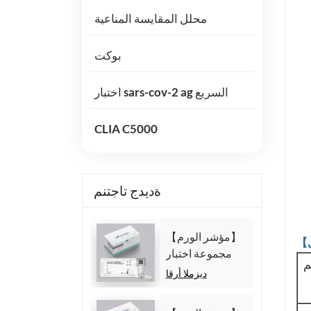
محلل المقايسة المناعية
بوكت
اختبار sars-cov-2 ag السريع
CLIA C5000
ةديدج تاجتنم
【مؤشر الورم】
مجموعة اختبار
م
مستضد
ديزملا أرقا
الكربوهيدرات 125
(CA125)