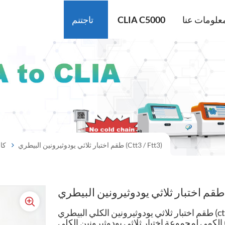
علومات عنا
CLIA C5000
تاجتنم
طقم اختبار ثلاثي يودوثيرونين البيطري (ctt3 / Ftt3)
كا
طقم اختبار ثلاثي يودوثيرونين الكلي البيطري (ctt3 / ftt3) , تم تصميم هذه المجموعة للتقدير
الكمي لمجموعة اختبار ثلاثي يودوثيرونين الكلي (TT3) في عينات مصل الكلاب والبلازما