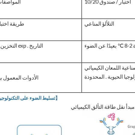
10/20 اختبار / صندوق
المواصفا
التلألؤ المناعي
طريقة اختبا
التخزين و exp . التاريخ
يائي (HSCL-5000) الذي تنتجه شركة نانجينغ بوكلايت
الأدوات المعمول به
【تسليط الضوء على التكنولوجيا】