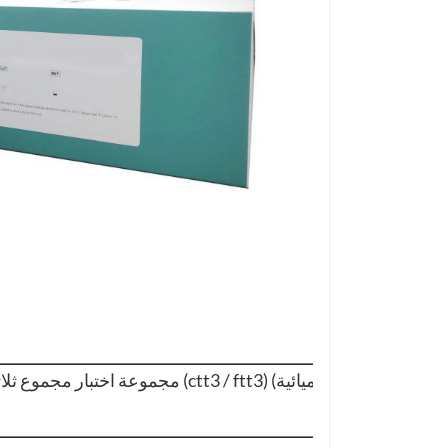
مجموعة اختبار مجموع ثلاثي يودوثيرونين البيطري (ctt3 / ftt3) (مقايسة مناعية كيميائية)