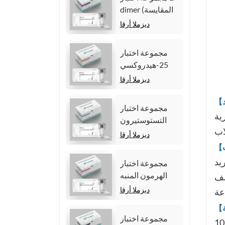
الكيميائية الضوئية
dimer (المقايسة
المتجانسة)
المناعية للتألق
ديزملا أرقا
الكيميائي
المتجانس)
مجموعة اختبار
25-هيدروكسي
فيتامين د (مقايسة
ديزملا أرقا
مناعية متجانسة
للتألق الكيميائي))
مجموعة اختبار
ثلاثي
التستوستيرون
(المقايسة المناعية
ديزملا أرقا
للتألق الكيميائي)
مجموعة اختبار
الهرمون المنبه
للجريب (FSH).
ديزملا أرقا
مجموعة اختبار