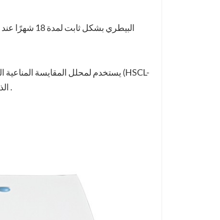
5000) الذي تنتجه شركة نانجينغ بوكلايت للتكنولوجيا الحيوية . المحدودة .