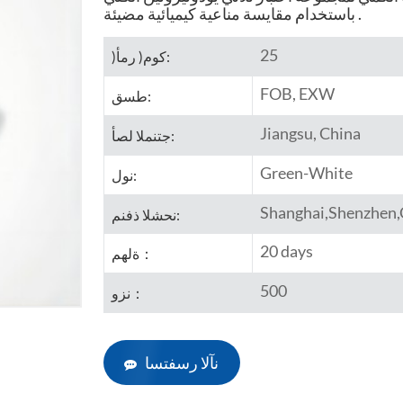
باستخدام مقايسة مناعية كيميائية مضيئة .
25
)كوم( رمأ:
FOB, EXW
طسق:
Jiangsu, China
جتنملا لصأ:
Green-White
نول:
Shanghai,Shenzhen
نحشلا ذفنم:
20 days
ةلهم：
500
نزو：
نآلا رسفتسا