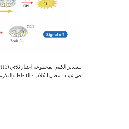
يودوثيرونين الكلي للكلاب (TT3) في عينات مصل الكلاب / القطط والبلازما باستخدام مقايسة مناعية كيميائية.