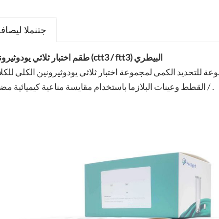
جتنملا ليصاف
طقم اختبار ثلاثي يودوثيرونين (ctt3 / ftt3) البيطري
تحديد الكمي لمجموعة اختبار ثلاثي يودوثيرونين الكلي للكلاب (TT3) في مصل الك
/ القطط وعينات البلازما باستخدام مقايسة مناعية كيميائية مضيئة .