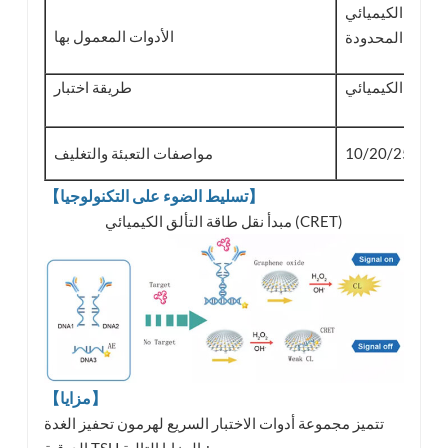
شركة نانجينغ بوكلايت للتكنولوجيا الحيوية .
الأدوات المعمول بها
المحدودة .
التلألؤ الكيميائي
طريقة اختبار
ات / عدة
مواصفات التعبئة والتغليف
【تسليط الضوء على التكنولوجيا】
مبدأ نقل طاقة التألق الكيميائي (CRET)
【مزايا】
تتميز مجموعة أدوات الاختبار السريع لهرمون تحفيز الغدة
الدرقية TSH بالمزايا التالية: