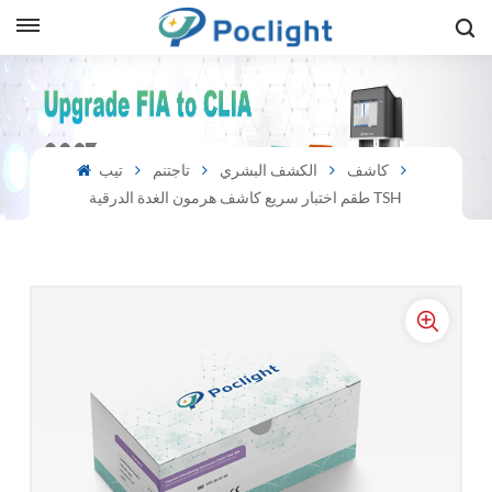
sh
is
كاشف
الكشف البشري
تاجتنم
تيب
طقم اختبار سريع كاشف هرمون الغدة الدرقية TSH
ий
ol
guês
語
e