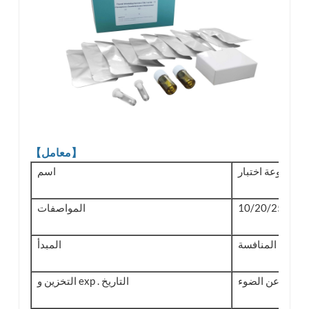
【معامل】
اسم
 / صندوق
المواصفات
مبدأ المنافسة
المبدأ
التخزين و exp . التاريخ