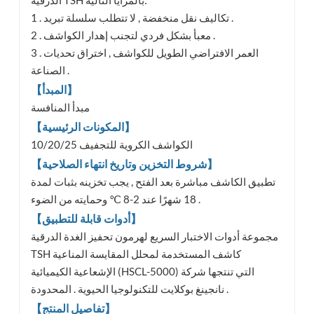
1 . تكاليف نقل منخفضة , لا تتطلب سلسلة تبريد .
2 . معبأ بشكل فردي لتجنب إهدار الكواشف .
3 . العمر الافتراضي الطويل للكواشف , اختراق تحديات
الصناعة .
【المبدأ】
مبدأ المنافسة
【المكونات الرئيسية】
10/20/25 الكواشف الكروية للتجفيف
【شروط التخزين وتاريخ انتهاء الصلاحية】
تطبيق الكاشف مباشرة بعد الفتح , يجب تخزينه بثبات لمدة
18 شهرًا عند 2-8 ℃ وحمايته من الضوء .
【أدوات قابلة للتطبيق】
مجموعة أدوات الاختبار السريع لهرمون تحفيز الغدة الدرقية
TSH كاشف المستخدمة لمحلل المقايسة المناعية
الإشعاعية الكيميائية (HSCL-5000) التي تنتجها شركة
نانجينغ بوكلايت للتكنولوجيا الحيوية . المحدودة .
【تفاصيل المنتج】