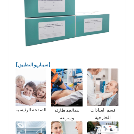
【سيناريو التطبيق】
الصفحة الرئيسية
قسم العيادات
معالجه طارئه
الخارجية
وسريعه