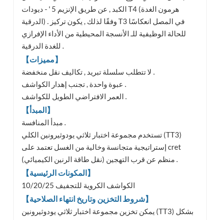
الكبد , عن طريق الإنزيم 5 ' - ديودات T4 (هرمون الغدة
الدرقية) . وفقًا لذلك , يكون تركيز T3 في المصل انعكاسًا
للحالة الوظيفية للـ الأنسجة المحيطية من الأداء الإفرازي
للغدة الدرقية .
【مميزات】
لا تتطلب سلسلة تبريد , تكاليف نقل منخفضة .
عبوة واحدة , تجنب إهدار الكواشف .
العمر الافتراضي الطويل للكواشف .
【المبدأ】
مبدأ المنافسة .
تستخدم مجموعة اختبار ثلاثي يودوثيرونين الكلي (TT3)
إستراتيجية متجانسة وخالية من الغسل تعتمد على cret
منظم عن قرب التهجين (نقل طاقة الرنين الكيميائي) .
【المكونات الرئيسية】
10/20/25 الكواشف الكروية للتجفيف
【شروط التخزين وتاريخ انتهاء الصلاحية】
يمكن تخزين مجموعة اختبار ثلاثي يودوثيرونين (TT3) بشكل