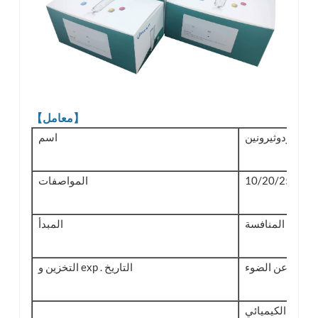
【معامل】
اسم
 / صندوق
المواصفات
مبدأ المنافسة
المبدأ
التخزين و exp . التاريخ
شركة نانجينغ بوكلايت للتكنولوجيا الحيوية .