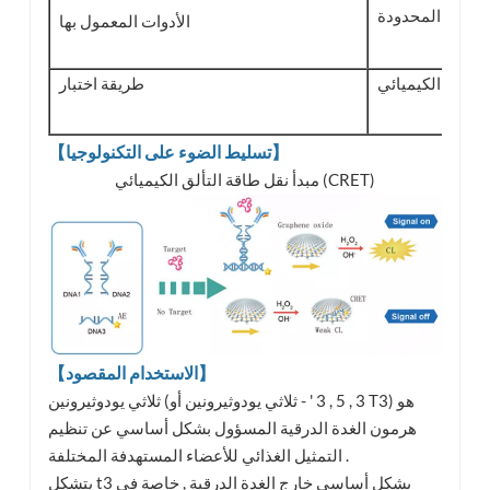
المحدودة .
الأدوات المعمول بها
التلألؤ الكيميائي
طريقة اختبار
【تسليط الضوء على التكنولوجيا】
مبدأ نقل طاقة التألق الكيميائي (CRET)
【الاستخدام المقصود】
ثلاثي يودوثيرونين (3 , 5 , 3 ' - ثلاثي يودوثيرونين أو T3) هو
هرمون الغدة الدرقية المسؤول بشكل أساسي عن تنظيم
التمثيل الغذائي للأعضاء المستهدفة المختلفة .
يتشكل t3 بشكل أساسي خارج الغدة الدرقية , خاصة في