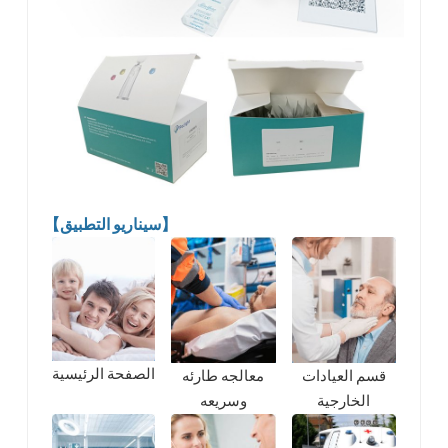
【سيناريو التطبيق】
الصفحة الرئيسية
قسم العيادات
معالجه طارئه
الخارجية
وسريعه