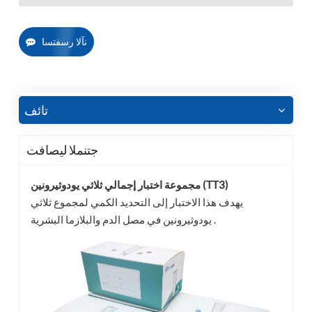
نآلا رسفتسا
تائف
جتنملا ليصافت
مجموعة اختبار إجمالي ثلاثي يودوثيرونين (TT3)
يهدف هذا الاختبار إلى التحديد الكمي لمجموع ثلاثي
يودوثيرونين في مصل الدم والبلازما البشرية .