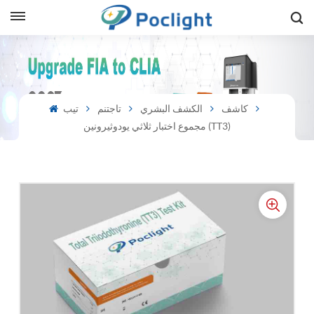
sh
is
كاشف
الكشف البشري
تاجتنم
تيب
مجموع اختبار ثلاثي يودوثيرونين (TT3)
ий
ol
guês
語
e