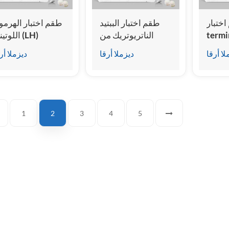
تبار N-
طقم اختبار الببتيد
طقم اختبار الهرمو
ter من
الناتريوتريك من
اللوتيني (
النوع Natriuretic
النوع B (المقايسة
لا أرقا
ديزملا أرقا
ديزملا أر
Pepti
المناعية المتجانسة
للتألق الكيميا
(المقايسة
للتألق الكيميائي)
المتجانس)
تجانسة
1
2
3
4
5