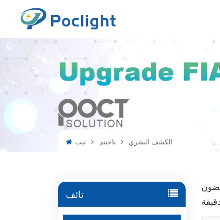
الكشف البشري
تاجتنم
تيب
غضون
تائف