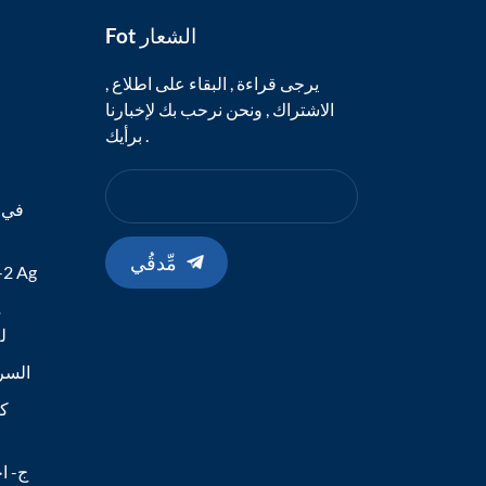
Fot الشعار
يرجى قراءة , البقاء على اطلاع ,
الاشتراك , ونحن نرحب بك لإخبارنا
برأيك .
في ا
مِّدقُي
طقم الاختبا
م
19
اختبار مستضد -Cov-2
كا
ج- اخ