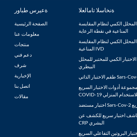
ةنخاسلا تامالعلا
ةعيرس طباور
المحلل الكمي لنظام المقايسة
الصفحة الرئيسية
المناعية في نقطة الرعاية
معلومات عنا
المحلل الكمي لنظام المقايسة
منتجات
المناعية IVD
دعم فني
لاختبار الكمي للمختبر للمحلل
شرف
البيطري
الإخبارية
ر الذاتي Sars-Cov-2 Ag
اتصل بنا
جموعة أدوات الاختبار السريع
COVID- للاستخدام المنزلي
مقالات
Sars السريع
شف اختبار سريع للكشف عن
CRP البشري
تبار البروتين التفاعلي السريع