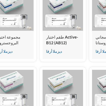
مجاني
طقم اختبار Active-
مجموعة اختبا
ستاتا
B12 (AB12)
البروجسترو
f) (المقايسة
(المقايسة المناعية
(المقايسة المناع
لا أرقا
ديزملا أرقا
ديزملا أر
للتألق
للتألق الكيميائي)
الإشعاعية الكيميائي