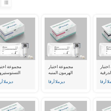
ختبار
مجموعة اختبار
مجموعة اختبا
لدرقية
الهرمون المنبه
التستوستيرو
)
للجريب (FSH).
(المقايسة المناع
لا أرقا
ديزملا أرقا
ديزملا أر
للتألق الكيميائ