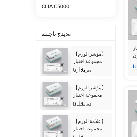
CLIA C5000
ةديدج تاجتنم
ر
【مؤشر الورم】
ن
مجموعة اختبار
ية
قا
مستضد
ة)
ديزملا أرقا
الكربوهيدرات 125
(CA125)
【مؤشر الورم】
(المقايسة المناعية
مجموعة اختبار
الكيميائية الضوئية
مستضد
ديزملا أرقا
المتجانسة)
الكربوهيدرات 19-
9 (CA19-9)
【علامة الورم】
(المقايسة المناعية
مجموعة اختبار
الكيميائية الضوئية
Cytokeratin19