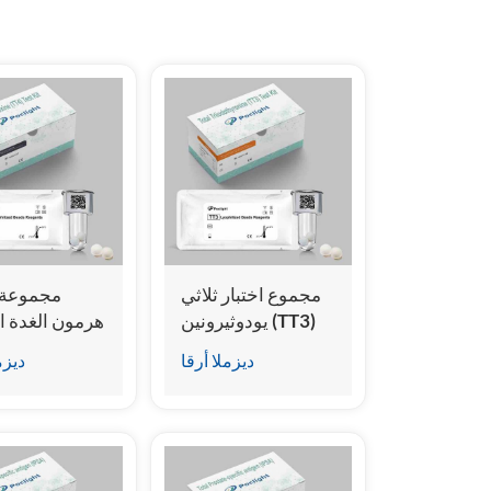
हिंदी
Indonesia
مجموع اختبار ثلاثي
مجموعة ا
يودوثيرونين (TT3)
هرمون الغدة ا
الكلي (TT4
ديزملا أرقا
ديزم