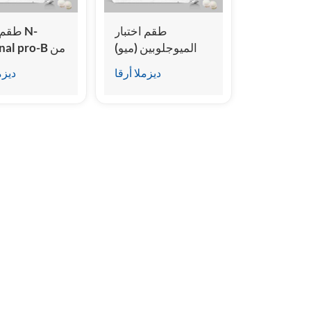
طقم اختبار
طقم اخ
الميوجلوبين (ميو)
minal pro-B
(المقايسة المناعية
ديزملا أرقا
ديزم
للتألق الكيميائي
de (NT-
المتجانس)
proBNP) 
المناعية الم
للتألق الكيميائي)