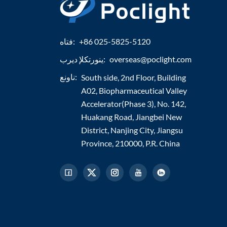
+86 025-5825-5120
فتاه:
overseas@poclight.com
ينورتكلإ ديرب:
ناونع:
South side, 2nd Floor, Building
A02, Biopharmaceutical Valley
Accelerator(Phase 3), No. 142,
Huakang Road, Jiangbei New
District, Nanjing City, Jiangsu
Province, 210000, P.R. China