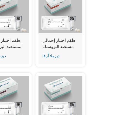
طقم اختبار إجمالي
طقم اختبار 
مستضد البروستاتا
لمستضد البرو
النوعي (tPSA)
(PSA
ديزملا أرقا
ديزم
(المقايسة المناعية
المناعية 
للتألق الكيميائي
الكيميائي المتجانس)
المتجانس)