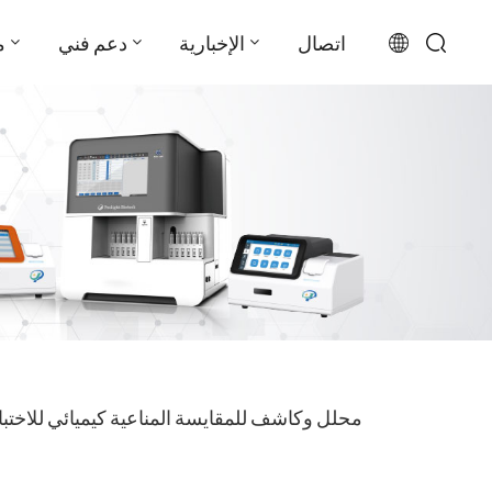
اتصال
الإخبارية
دعم فني
م
English
français
русский
español
português
العربية
محلل وكاشف للمقايسة المناعية كيميائي للاختب
日本語
Türkçe