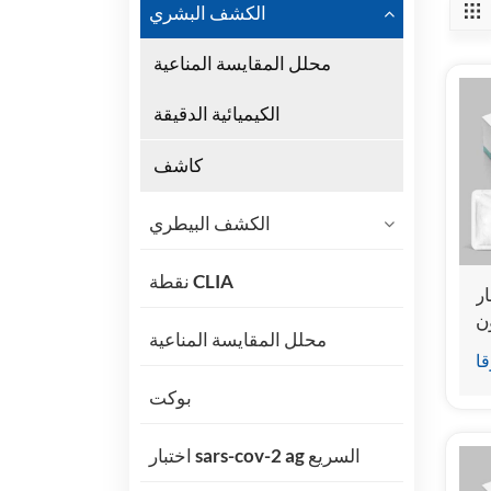
الكشف البشري
محلل المقايسة المناعية
الكيميائية الدقيقة
كاشف
الكشف البيطري
نقطة CLIA
ر
ن
محلل المقايسة المناعية
ية
قا
ي)
بوكت
اختبار sars-cov-2 ag السريع